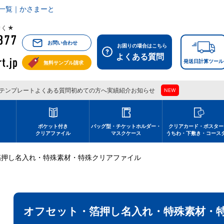
一覧｜かさまーと
祝除く★
お問い合わせ
お困りの場合はこちら
よくある質問
発送日計算ツール
無料サンプル請求
テンプレート
よくある質問
初めての方へ
実績紹介
お知らせ
NEW
刷
ポケット付き
バッグ型・チケットホルダー・
クリアカード・ポスター
クリアファイル
マスクケース
うちわ・下敷き・コース
箔押し名入れ・特殊素材・特殊クリアファイル
オフセット・箔押し名入れ・特殊素材・