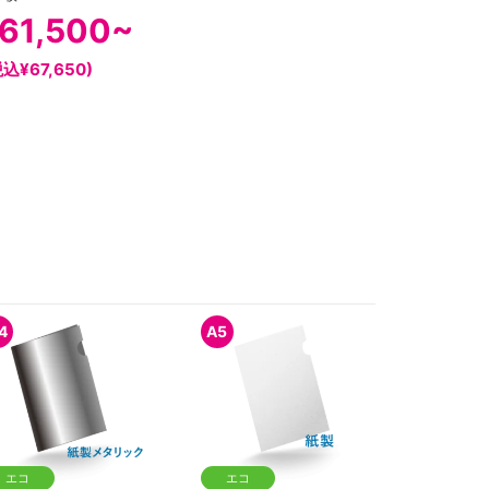
61,500~
税込¥67,650)
4
A5
エコ
エコ