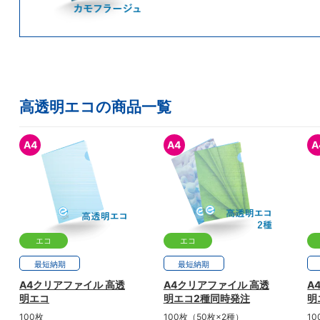
高透明エコの商品一覧
A4
A4
A
エコ
エコ
最短
納期
最短
納期
A4クリアファイル 高透
A4クリアファイル 高透
A
明エコ
明エコ2種同時発注
明
100枚
100枚（50枚×2種）
10