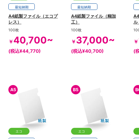
最短
納期
最短
納期
A4紙製ファイル（エコプ
A4紙製ファイル（糊加
A
レス）
工）
ル
100枚
100枚
10
40,700~
37,000~
￥
￥
￥
(税込¥44,770)
(税込¥40,700)
(
A5
B5
B
エコ
エコ