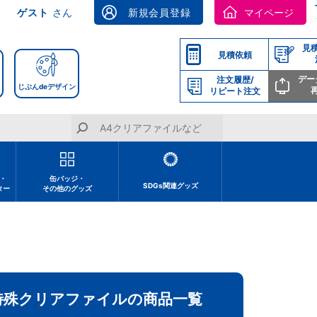
ゲスト
さん
新規会員登録
マイページ
見
見積依頼
デー
注文履歴/
じぶんdeデザイン
リピート注文
・
缶バッジ・
SDGs関連グッズ
ター
その他のグッズ
特殊クリアファイルの商品一覧