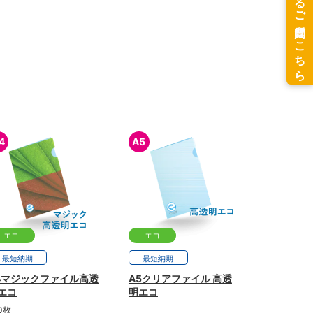
4
A5
エコ
エコ
最短
納期
最短
納期
4マジックファイル高透
A5クリアファイル 高透
エコ
明エコ
0枚