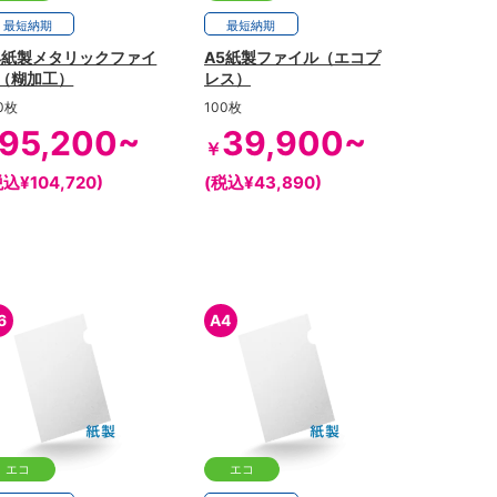
最短
納期
最短
納期
4紙製メタリックファイ
A5紙製ファイル（エコプ
（糊加工）
レス）
0枚
100枚
95,200~
39,900~
￥
税込¥104,720)
(税込¥43,890)
6
A4
エコ
エコ