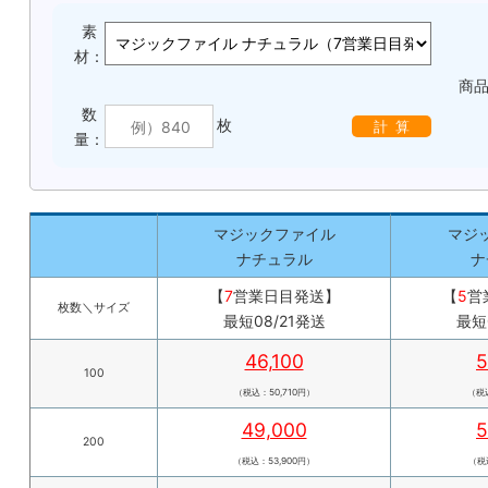
素
材：
商
数
枚
計 算
量：
マジックファイル
マジ
ナチュラル
ナ
【
7
営業日目発送】
【
5
営
枚数＼サイズ
最短08/21発送
最短
46,100
5
100
（税込：50,710円）
（税込
49,000
5
200
（税込：53,900円）
（税込