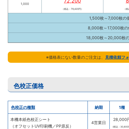
72,200
8
1,000
（税込：79,420円）
（税込
1,500枚～7,000枚
8,000枚～17,000枚
18,000枚～20,000
※価格表にない数量のご注文は、
見積依頼フ
色校正価格
色校正の種類
納期
1種
本機本紙色校正シート
28,000
4営業日
（オフセットUV印刷機／PP原反）
(税込：30,800