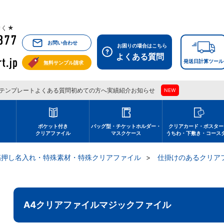
祝除く★
お問い合わせ
お困りの場合はこちら
よくある質問
発送日計算ツール
無料サンプル請求
テンプレート
よくある質問
初めての方へ
実績紹介
お知らせ
NEW
刷
ポケット付き
バッグ型・チケットホルダー・
クリアカード・ポスター
クリアファイル
マスクケース
うちわ・下敷き・コース
箔押し名入れ・特殊素材・特殊クリアファイル
仕掛けのあるクリア
A4クリアファイルマジックファイル