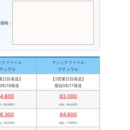
品価格：
ックファイル
マジックファイル
チュラル
ナチュラル
業日目発送】
【
3
営業日目発送】
08/19発送
最短08/17発送
4,800
63,000
：60,280円）
（税込：69,300円）
6,300
64,600
：61,930円）
（税込：71,060円）