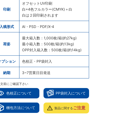
オフセットUV印刷
印刷
白+4色フルカラー(CMYK)＋白
白は２回印刷されます
入稿形式
AI・PSD・PDF/X-4
最大箱入数：1,000枚/箱(約27kg)
荷姿
最小箱入数：500枚/箱(約13kg)
OPP封入箱入数：500枚/箱(約14kg)
オプション
色校正・PP袋封入
納期
3~7営業日目発送
注文前にご確認下さい
色校正について
PP袋封入について
ご注意
梱包方法について
製品に関する