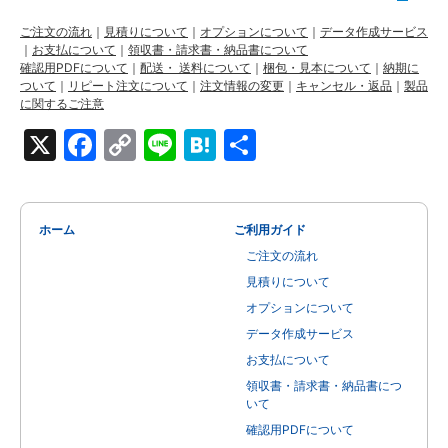
ご注文の流れ
｜
見積りについて
｜
オプションについて
｜
データ作成サービス
｜
お支払について
｜
領収書・請求書・納品書について
確認用PDFについて
｜
配送・ 送料について
｜
梱包・見本について
｜
納期に
ついて
｜
リピート注文について
｜
注文情報の変更
｜
キャンセル・返品
｜
製品
に関するご注意
X
Facebook
Copy
Line
Hatena
共
Link
有
ホーム
ご利用ガイド
ご注文の流れ
見積りについて
オプションについて
データ作成サービス
お支払について
領収書・請求書・納品書につ
いて
確認用PDFについて