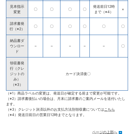
見本指示
発送前日12時
〇
〇
〇
〇
×
変更
まで（※4）
請求書発
〇
〇
〇
〇
〇
〇
行（※2）
納品書ダ
ウンロー
–
–
–
–
–
〇
ド
領収書発
行（クレ
ジットの
カード決済後〇
み）
（※3）
（※1）商品ラベルの変更は、発送日が確定する前まで変更が可能です。
（※2）請求書後払いの場合は、月末に請求書のご案内メールを送付いたし
ます。
（※3）クレジット決済以外のお支払方法別領収書については
こちら
（※4）発送日前日の営業日12時までとなります。
ページの上部へ