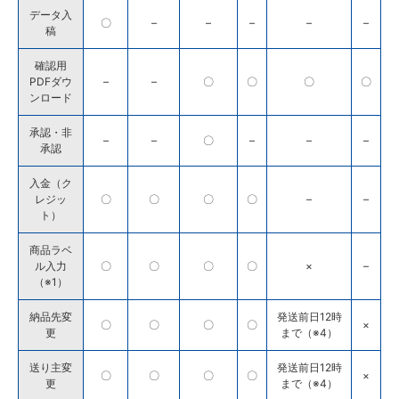
データ入
〇
–
–
–
–
–
稿
確認用
PDFダウ
–
–
〇
〇
〇
〇
ンロード
承認・非
–
–
〇
–
–
–
承認
入金（ク
レジッ
〇
〇
〇
〇
–
–
ト）
商品ラベ
ル入力
〇
〇
〇
〇
×
–
（※1）
納品先変
発送前日12時
〇
〇
〇
〇
×
更
まで（※4）
送り主変
発送前日12時
〇
〇
〇
〇
×
更
まで（※4）