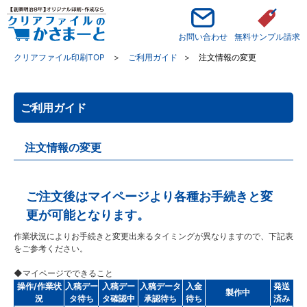
お問い合わせ
無料サンプル請求
クリアファイル印刷TOP
ご利用ガイド
注文情報の変更
ご利用ガイド
注文情報の変更
ご注文後はマイページより各種お手続きと変
更が可能となります。
作業状況によりお手続きと変更出来るタイミングが異なりますので、下記表
をご参考ください。
◆マイページでできること
操作/作業状
入稿デー
入稿デー
入稿データ
入金
発送
製作中
況
タ待ち
タ確認中
承認待ち
待ち
済み