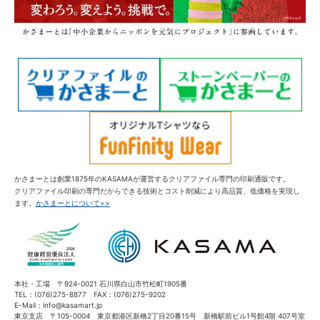
かさまーとは創業1875年のKASAMAが運営するクリアファイル専門の印刷通販です。
クリアファイル印刷の専門だからできる技術とコスト削減により高品質、低価格を実現し
ます。
かさまーとについて>>
本社・工場 〒924-0021 石川県白山市竹松町1905番
TEL：(076)275-8877 FAX：(076)275-9202
E-Mail：info@kasamart.jp
東京支店 〒105-0004 東京都港区新橋2丁目20番15号 新橋駅前ビル1号館4階 407号室