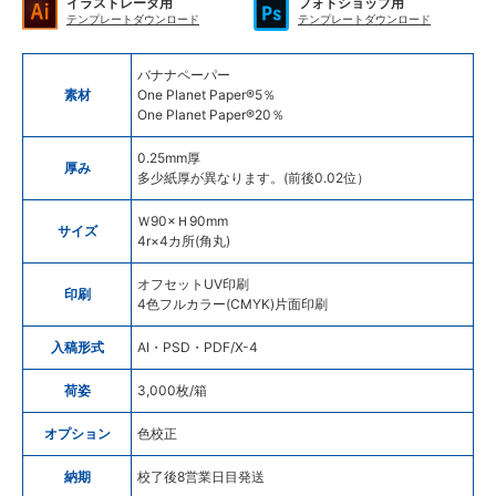
イラストレータ用
フォトショップ用
テンプレートダウンロード
テンプレートダウンロード
バナナペーパー
素材
One Planet Paper®5％
One Planet Paper®20％
0.25mm厚
厚み
多少紙厚が異なります。(前後0.02位）
Ｗ90×Ｈ90mm
サイズ
4r×4カ所(角丸)
オフセットUV印刷
印刷
4色フルカラー(CMYK)片面印刷
入稿形式
AI・PSD・PDF/X-4
荷姿
3,000枚/箱
オプション
色校正
納期
校了後8営業日目発送