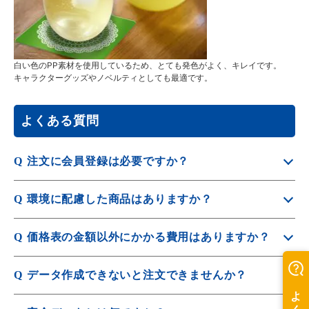
白い色のPP素材を使用しているため、とても発色がよく、キレイです。
キャラクターグッズやノベルティとしても最適です。
よくある質問
Q
注文に会員登録は必要ですか？
A
ご注文は会員登録が必須となります。
Q
環境に配慮した商品はありますか？
会員登録は
新規会員登録入力
から行えます。
A
SDGsに貢献できる、脱プラ・エコ素材を利用した商品も
Q
価格表の金額以外にかかる費用はありますか？
取り扱っています。
A
詳しくは
SDGs特集
をご覧ください。
別途送料が発生します。
Q
データ作成できないと注文できませんか？
発送先ごとの送料は
配送・送料について
をご覧くださ
A
入稿データの作成代行も有料にて承っております。
い。