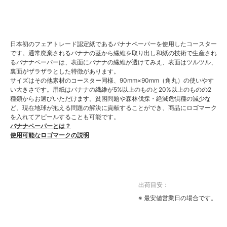
日本初のフェアトレード認定紙であるバナナペーパーを使用したコースター
です。通常廃棄されるバナナの茎から繊維を取り出し和紙の技術で生産され
るバナナペーパーは、表面にバナナの繊維が透けてみえ、表面はツルツル、
裏面がザラザラとした特徴があります。
サイズはその他素材のコースター同様、90mm×90mm（角丸）の使いやす
い大きさです。用紙はバナナの繊維が5%以上のものと20%以上のものの2
種類からお選びいただけます。貧困問題や森林伐採・絶滅危惧種の減少な
ど、現在地球が抱える問題の解決に貢献することができ、商品にロゴマーク
を入れてアピールすることも可能です。
バナナペーパーとは？
使用可能なロゴマークの説明
出荷目安：
※ 最安値営業日の場合です。