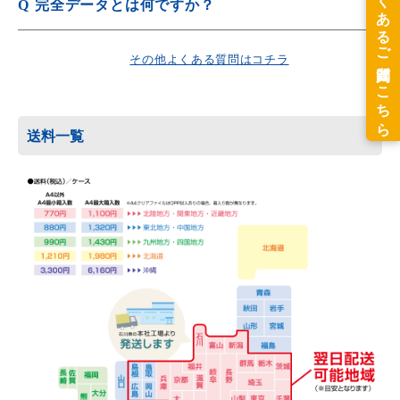
Q
完全データとは何ですか？
その他、振込み手数料等はお客様ご負担となります。
詳しくは
データ作成代行サービス
をご覧ください。
A
入稿されたデータに手を加えることなく印刷できるデータ
のことを指します。
その他よくある質問はコチラ
送料一覧