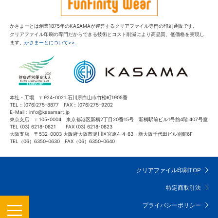
かさまーとは創業1875年のKASAMAが運営するクリアファイル専門の印刷通販です。
クリアファイル印刷の専門だからできる技術とコスト削減により高品質、低価格を実現し
ます。
かさまーとについて>>
本社・工場 〒924-0021 石川県白山市竹松町1905番
TEL：(076)275-8877 FAX：(076)275-9202
E-Mail：info@kasamart.jp
東京支店 〒105-0004 東京都港区新橋2丁目20番15号 新橋駅前ビル1号館4階 407号室
TEL (03) 6218-0821 FAX (03) 6218-0823
大阪支店 〒532-0003 大阪府大阪市淀川区宮原4-4-63 新大阪千代田ビル別館6F
TEL（06）6350-0630 FAX（06）6350-0640
クリアファイル印刷TOP
特定商取引法
MENU
プライバシーポリシー