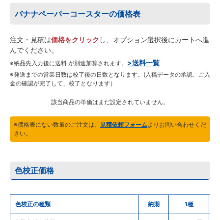
バナナペーパーコースターの価格表
注文・見積は
価格をクリック
し、オプション選択後にカートへ進
んでください。
>送料一覧
※納品先入力後に送料 が別途加算されます。
※発送までの営業日数は校了後の日数となります。(入稿データの承認、ご入
金の確認が完了して、校了となります）
該当商品の単価はまだ設定されていません。
※価格表にない数量のご注文は、
見積依頼フォーム
よりお問い合わせくだ
さい。
色校正価格
色校正の種類
納期
1種
2