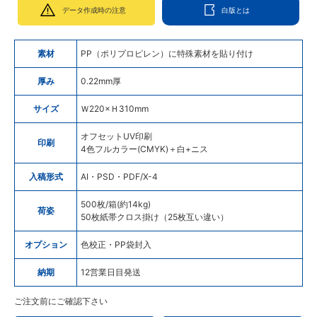
データ作成時の注意
白版とは
素材
PP（ポリプロピレン）に特殊素材を貼り付け
厚み
0.22mm厚
サイズ
Ｗ220×Ｈ310mm
オフセットUV印刷
印刷
4色フルカラー(CMYK)＋白+ニス
入稿形式
AI・PSD・PDF/X-4
500枚/箱(約14kg)
荷姿
50枚紙帯クロス掛け（25枚互い違い）
オプション
色校正・PP袋封入
納期
12営業日目発送
ご注文前にご確認下さい