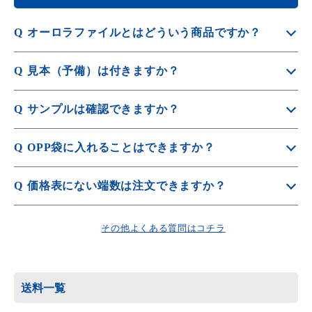
Q
オーロラファイルとはどういう商品ですか？
A
オーロラファイルとは七色の輝きでオーロラのような反射
Q
見本（予備）は付きますか？
光が美しい特殊なクリアファイルです。
かさまーとではプレミアファイルとして特殊素材のファイ
A
オフセット印刷の場合、1種につき5枚お付けしています。
ルも取り扱っています。
Q
サンプルは確認できますか？
詳しくは
見本について
をご覧ください。
A
素材や形状、印刷品質をご確認いただけるサンプルを豊富
Q
OPP袋に入れることはできますか？
にご用意しております。
A
サンプルは
無料サンプル請求
よりお申込みください。
OPP袋封入オプションをご利用ください。
Q
価格表にない端数は注文できますか？
OPP封入オプションご利用の場合は、3営業日納期がプラ
スされます。
A
価格表掲載数量内は10枚単位から対応可能です。
その他よくある質問はコチラ
詳しくは
価格表に掲載されていない数量でも注文できます
詳しくは
OPP袋封入
をご覧ください。
か？
をご覧ください。
送料一覧