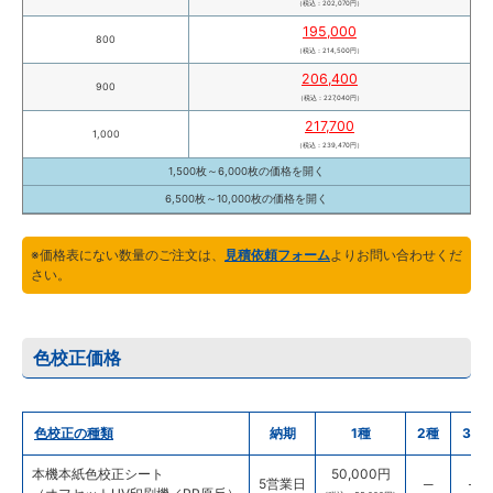
（税込：202,070円）
195,000
800
（税込：214,500円）
206,400
900
（税込：227,040円）
217,700
1,000
（税込：239,470円）
1,500枚～6,000枚の価格を
開く
6,500枚～10,000枚の価格を
開く
※価格表にない数量のご注文は、
見積依頼フォーム
よりお問い合わせくだ
さい。
色校正価格
色校正の種類
納期
1種
2種
3種
本機本紙色校正シート
50,000円
5営業日
─
─