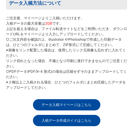
データ入稿方法について
ご注文後、マイページよりご入稿いただけます。
入稿データの最大容量は
2GB
です。
上記を超える場合は、ファイル転送サイトなどをご利用いただき、ダウンロ
ードURLをマイページより入力しアップロードしてください。
○ご注文内容を確認の上、illustrator やPhotoshopで作成した印刷データ
は、ひとつのフォルダにまとめて、ZIP形式にて圧縮してください。
※画像をリンク配置した場合は、使用したリンク元画像も忘れずに入れてく
ださい。
リンク切れとなった場合、不備となり印刷に進行できませんのでご注意くだ
さい。
○PDFデータ(PDF/X-4 形式)の場合は圧縮せずそのままアップロードしてく
ださい。
※２種以上ご入稿される場合、ひとつのフォルダにまとめ圧縮したデータを
アップロードしてださい。
データ入稿マイページはこちら
入稿データ作成ガイドはこちら