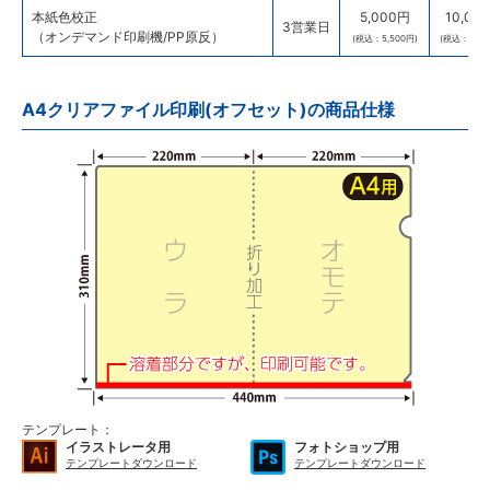
本紙色校正
5,000円
10,00
3営業日
（オンデマンド印刷機/PP原反）
(税込：5,500円)
(税込：11,0
A4クリアファイル印刷(オフセット)の商品仕様
テンプレート：
イラストレータ用
フォトショップ用
テンプレートダウンロード
テンプレートダウンロード