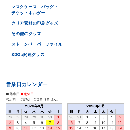
マスクケース・バッグ・
チケットホルダー
クリア素材の印刷グッズ
その他のグッズ
ストーンペーパーファイル
SDGs関連グッズ
営業日カレンダー
■営業日
■定休日
※定休日は営業日に含まれません。
2026年8月
2026年9月
日
月
火
水
木
金
土
日
月
火
水
木
金
土
26
27
28
29
30
31
1
30
31
1
2
3
4
5
2
3
4
5
6
7
8
6
7
8
9
10
11
12
9
10
11
12
13
14
15
13
14
15
16
17
18
19