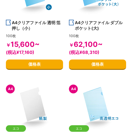
A4クリアファイル 透明 箔
A4クリアファイル ダブル
押し（小）
ポケット(大)
100枚
100枚
15,600~
62,100~
￥
￥
(税込¥17,160)
(税込¥68,310)
価格表
価格表
A4
A4
エコ
エコ