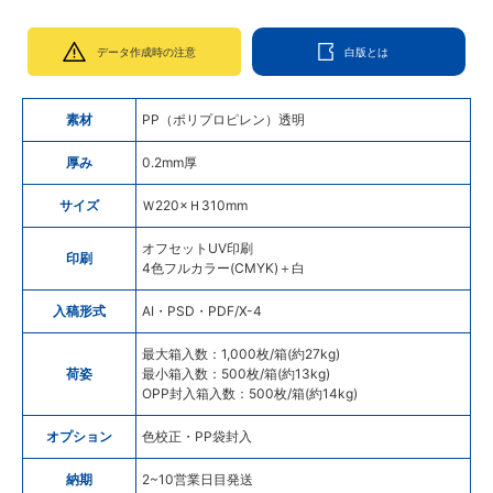
データ作成時の注意
白版とは
素材
PP（ポリプロピレン）透明
厚み
0.2mm厚
サイズ
Ｗ220×Ｈ310mm
オフセットUV印刷
印刷
4色フルカラー(CMYK)＋白
入稿形式
AI・PSD・PDF/X-4
最大箱入数：1,000枚/箱(約27kg)
荷姿
最小箱入数：500枚/箱(約13kg)
OPP封入箱入数：500枚/箱(約14kg)
オプション
色校正・PP袋封入
納期
2~10営業日目発送