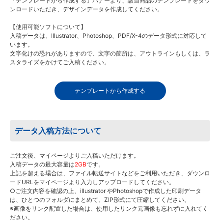
「テンプレートから作成する」バナーより、該当商品のテンプレートをダウ
ンロードいただき、デザインデータを作成してください。
【使用可能ソフトについて】
入稿データは、Illustrator、Photoshop、PDF/X-4のデータ形式に対応して
います。
文字化けの恐れがありますので、文字の箇所は、アウトラインもしくは、ラ
スタライズをかけてご入稿ください。
テンプレートから作成する
データ入稿方法について
ご注文後、マイページよりご入稿いただけます。
入稿データの最大容量は
2GB
です。
上記を超える場合は、ファイル転送サイトなどをご利用いただき、ダウンロ
ードURLをマイページより入力しアップロードしてください。
○ご注文内容を確認の上、illustrator やPhotoshopで作成した印刷データ
は、ひとつのフォルダにまとめて、ZIP形式にて圧縮してください。
※画像をリンク配置した場合は、使用したリンク元画像も忘れずに入れてく
ださい。