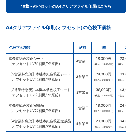
10枚～の小ロットのA4クリアファイル印刷はこちら
A4クリアファイル印刷(オフセット)の色校正価格
色校正の種類
納期
1種
2種
本機本紙色校正シート
18,000円
23,00
4営業日
（オフセットUV印刷機/PP原反）
(税込：19,800円)
(税込：25,3
【3営業特急便】本機本紙色校正シート
28,000円
33,00
3営業日
（オフセットUV印刷機/PP原反）
(税込：30,800円)
(税込：36,3
【2営業特急便】本機本紙色校正シート
38,000円
43,00
2営業日
（オフセットUV印刷機/PP原反）
(税込：41,800円)
(税込：47,3
本機本紙色校正完成品
19,000円
24,00
5営業日
（オフセットUV印刷機/PP原反）
(税込：20,900円)
(税込：26,4
【4営業特急便】本機本紙色校正完成品
29,000円
34,00
4営業日
（オフセットUV印刷機/PP原反）
(税込：31,900円)
(税込：37,4