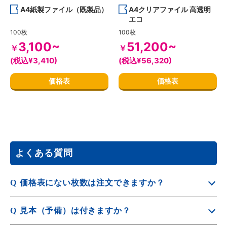
A4紙製ファイル（既製品）
A4クリアファイル 高透明
エコ
100枚
100枚
3,100~
51,200~
￥
￥
(税込¥3,410)
(税込¥56,320)
価格表
価格表
よくある質問
Q
価格表にない枚数は注文できますか？
A
価格表掲載数量内は10枚単位から対応可能です。価格表に
Q
見本（予備）は付きますか？
ない数量は別途お見積りいたします。