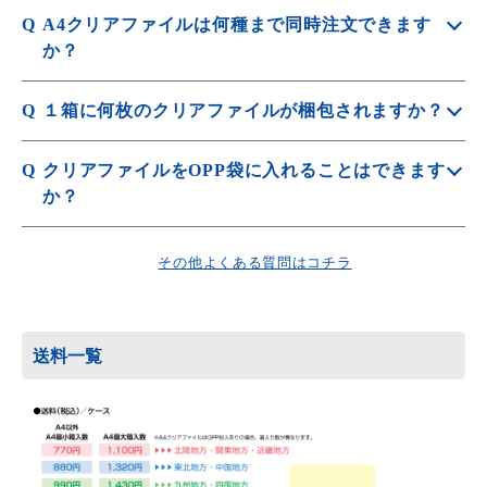
A
オフセット印刷の場合、1種につき5枚お付けしています。
Q
A4クリアファイルは何種まで同時注文できます
詳しくは
見本について
をご覧ください。
か？
A
A4クリアファイルは1種～8種までHPよりご注文いただけ
Q
１箱に何枚のクリアファイルが梱包されますか？
ます。
A
HPに掲載がない種類数の場合は「
見積依頼
」をお願い
A4クリアファイルの場合、1箱500枚梱包です。
Q
クリアファイルをOPP袋に入れることはできます
325×235×260（縦幅×横幅×深さ）の箱に入れて発送いたし
します。
か？
ます。
A
詳しくは
梱包方法について
をご覧ください。
OPP袋封入オプションをご利用ください。
詳しくは
A4クリアファイル商品一覧
をご覧ください。
A4クリアファイルは1枚1セット～5枚1セットまでご選択
その他よくある質問はコチラ
いただけます。
OPP封入オプションご利用の場合は、3営業日納期がプラ
スされます。
送料一覧
詳しくは
PP袋封入
をご覧ください。