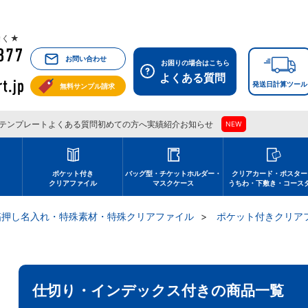
祝除く★
お問い合わせ
お困りの場合はこちら
よくある質問
発送日計算ツール
無料サンプル請求
テンプレート
よくある質問
初めての方へ
実績紹介
お知らせ
NEW
刷
ポケット付き
バッグ型・チケットホルダー・
クリアカード・ポスター
クリアファイル
マスクケース
うちわ・下敷き・コース
箔押し名入れ・特殊素材・特殊クリアファイル
ポケット付きクリア
仕切り・インデックス付きの商品一覧