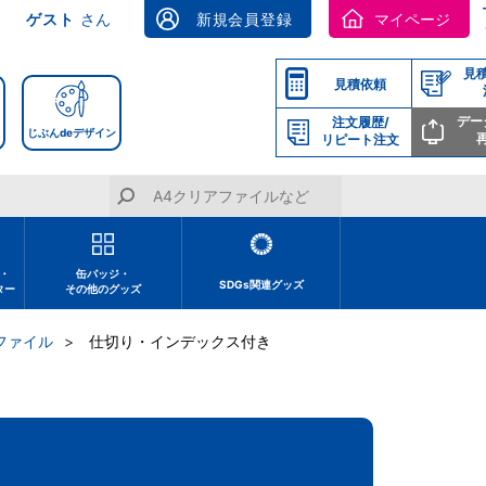
ゲスト
さん
新規会員登録
マイページ
見
見積依頼
デー
注文履歴/
じぶんdeデザイン
リピート注文
・
缶バッジ・
SDGs関連グッズ
ター
その他のグッズ
ファイル
仕切り・インデックス付き