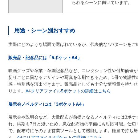
られるシーンに向いています。
用途・シーン別おすすめ
実際にどのような場面で選ばれているか、代表的な4パターンをご
販売品・記念品には「5ポケットA4」
映画グッズや卒業・卒園記念品など、コレクション性や付加価値が
切りごとに異なるデザインや写真を印刷できるため、1冊で物語性
感・特別感を演出できます。販売品としても十分な情報量を持たせ
ります。
A4クリアファイル5ポケットの詳細はこちら
展示会ノベルティには「3ポケットA4」
展示会や説明会など、大量配布が前提となるノベルティには3ポケ
れ、納期も7日と短いため、急な配布物の準備にも対応可能。仕切
で、配布時にそのまま営業ツールとして機能します。軽量で持ち帰
ん。
A4クリアファイル3ポケットの詳細はこちら