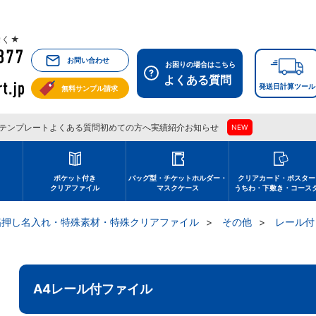
祝除く★
お問い合わせ
お困りの場合はこちら
よくある質問
発送日計算ツール
無料サンプル請求
テンプレート
よくある質問
初めての方へ
実績紹介
お知らせ
NEW
刷
ポケット付き
バッグ型・チケットホルダー・
クリアカード・ポスター
クリアファイル
マスクケース
うちわ・下敷き・コース
箔押し名入れ・特殊素材・特殊クリアファイル
その他
レール付
A4レール付ファイル