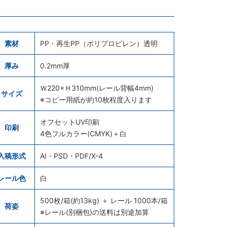
素材
PP・再生PP（ポリプロピレン）透明
厚み
0.2mm厚
Ｗ220×Ｈ310mm(レール背幅4mm)
サイズ
※コピー用紙が約10枚程度入ります
オフセットUV印刷
印刷
4色フルカラー(CMYK)＋白
入稿形式
AI・PSD・PDF/X-4
レール色
白
500枚/箱(約13kg) ＋ レール 1000本/箱
荷姿
※レール(別梱包)の送料は別途加算