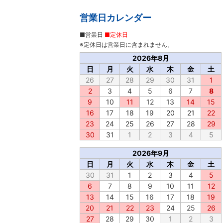
営業日カレンダー
■営業日
■定休日
※定休日は営業日に含まれません。
2026年8月
日
月
火
水
木
金
土
26
27
28
29
30
31
1
2
3
4
5
6
7
8
9
10
11
12
13
14
15
16
17
18
19
20
21
22
23
24
25
26
27
28
29
30
31
1
2
3
4
5
2026年9月
日
月
火
水
木
金
土
30
31
1
2
3
4
5
6
7
8
9
10
11
12
13
14
15
16
17
18
19
20
21
22
23
24
25
26
27
28
29
30
1
2
3