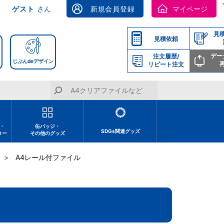
ゲスト
さん
新規会員登録
マイページ
見
見積依頼
デー
注文履歴/
じぶんdeデザイン
リピート注文
・
缶バッジ・
SDGs関連グッズ
ター
その他のグッズ
A4レール付ファイル