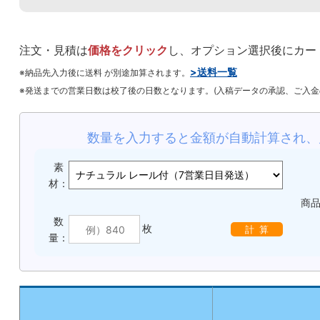
注文・見積は
価格をクリック
し、オプション選択後にカー
>送料一覧
※納品先入力後に送料 が別途加算されます。
※発送までの営業日数は校了後の日数となります。(入稿データの承認、ご入
数量を入力すると金額が自動計算され、
素
材：
商
数
枚
計 算
量：