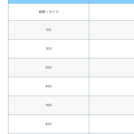
枚数＼サイズ
100
200
300
400
500
600