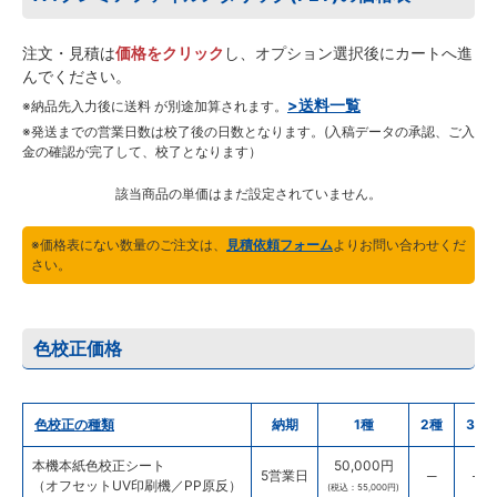
注文・見積は
価格をクリック
し、オプション選択後にカートへ進
んでください。
>送料一覧
※納品先入力後に送料 が別途加算されます。
※発送までの営業日数は校了後の日数となります。(入稿データの承認、ご入
金の確認が完了して、校了となります）
該当商品の単価はまだ設定されていません。
※価格表にない数量のご注文は、
見積依頼フォーム
よりお問い合わせくだ
さい。
色校正価格
色校正の種類
納期
1種
2種
3種
本機本紙色校正シート
50,000円
5営業日
─
─
（オフセットUV印刷機／PP原反）
(税込：55,000円)