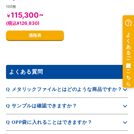
100枚
115,300~
￥
(税込¥126,830)
価格表
よくある質問
Q
メタリックファイルとはどのような商品ですか？
A
メタリックな光沢が特徴のクリアファイルで金属のような
Q
サンプルは確認できますか？
質感を演出できます。
A
対象商品は
メタリック商品一覧
をご覧ください。
素材や形状、印刷品質をご確認いただけるサンプルを豊富
Q
OPP袋に入れることはできますか？
にご用意しております。
A
サンプルは
無料サンプル請求
よりお申込みください。
OPP袋封入オプションをご利用ください。