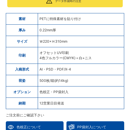
データ作成時の注意
素材
PETに特殊素材を貼り付け
厚み
0.22mm厚
サイズ
Ｗ220×Ｈ310mm
オフセットUV印刷
印刷
4色フルカラー(CMYK)＋白+ニス
入稿形式
AI・PSD・PDF/X-4
荷姿
500枚/箱(約14kg)
オプション
色校正・PP袋封入
納期
12営業日目発送
ご注文前にご確認下さい
色校正について
PP袋封入について