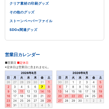
クリア素材の印刷グッズ
その他のグッズ
ストーンペーパーファイル
SDGs関連グッズ
営業日カレンダー
■営業日
■定休日
※定休日は営業日に含まれません。
2026年8月
2026年9月
日
月
火
水
木
金
土
日
月
火
水
木
金
土
26
27
28
29
30
31
1
30
31
1
2
3
4
5
2
3
4
5
6
7
8
6
7
8
9
10
11
12
9
10
11
12
13
14
15
13
14
15
16
17
18
19
16
17
18
19
20
21
22
20
21
22
23
24
25
26
23
24
25
26
27
28
29
27
28
29
30
1
2
3
30
31
1
2
3
4
5