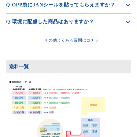
Q
OPP袋にJANシールを貼ってもらえますか？
OPP封入オプションご利用の場合は、3営業日納期がプラ
スされます。
A
「ご支給シール貼り」、「シール印刷＋シール貼り」も承
Q
環境に配慮した商品はありますか？
っております。
詳しくは
OPP袋封入
をご覧ください。
ご注文時にオプションよりご選択ください。
A
SDGsに貢献できる、脱プラ・エコ素材を利用した商品も
詳しくは
オプションの注文方法
をご覧ください。
取り扱っています。
その他よくある質問はコチラ
詳しくは
SDGs特集
をご覧ください。
送料一覧