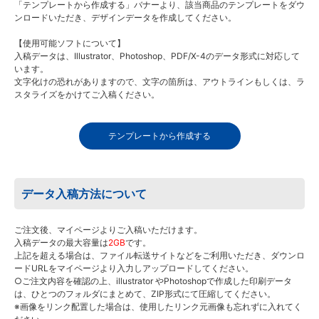
「テンプレートから作成する」バナーより、該当商品のテンプレートをダウ
ンロードいただき、デザインデータを作成してください。
【使用可能ソフトについて】
入稿データは、Illustrator、Photoshop、PDF/X-4のデータ形式に対応して
います。
文字化けの恐れがありますので、文字の箇所は、アウトラインもしくは、ラ
スタライズをかけてご入稿ください。
テンプレートから作成する
データ入稿方法について
ご注文後、マイページよりご入稿いただけます。
入稿データの最大容量は
2GB
です。
上記を超える場合は、ファイル転送サイトなどをご利用いただき、ダウンロ
ードURLをマイページより入力しアップロードしてください。
○ご注文内容を確認の上、illustrator やPhotoshopで作成した印刷データ
は、ひとつのフォルダにまとめて、ZIP形式にて圧縮してください。
※画像をリンク配置した場合は、使用したリンク元画像も忘れずに入れてく