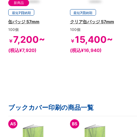
新商品
最短
7日
納期
最短
7日
納期
缶バッジ 57mm
クリア缶バッジ 57mm
100個
100個
7,200~
15,400~
￥
￥
(税込¥7,920)
(税込¥16,940)
ブックカバー印刷の商品一覧
A5
B5