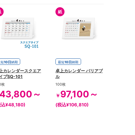
紙
紙
最短
10日
納期
最短
10日
納期
上カレンダースクエア
卓上カレンダー バリアブ
イプSQ-101
ル
0枚
100枚
43,800～
97,100～
￥
税込¥48,180)
(税込¥106,810)