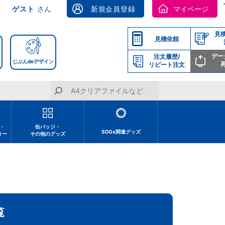
ゲスト
さん
新規会員登録
マイページ
見
見積依頼
デー
注文履歴/
じぶんdeデザイン
リピート注文
・
缶バッジ・
SDGs関連グッズ
ター
その他のグッズ
覧