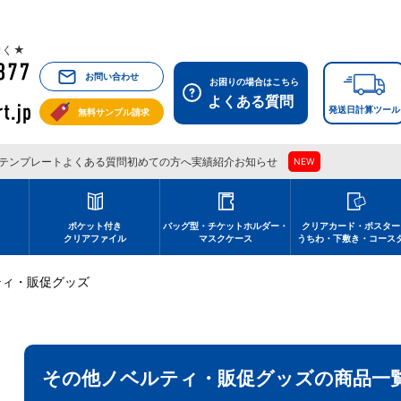
祝除く★
お問い合わせ
お困りの場合はこちら
よくある質問
発送日計算ツール
無料サンプル請求
テンプレート
よくある質問
初めての方へ
実績紹介
お知らせ
NEW
刷
ポケット付き
バッグ型・チケットホルダー・
クリアカード・ポスター
クリアファイル
マスクケース
うちわ・下敷き・コース
ティ・販促グッズ
その他ノベルティ・販促グッズの商品一