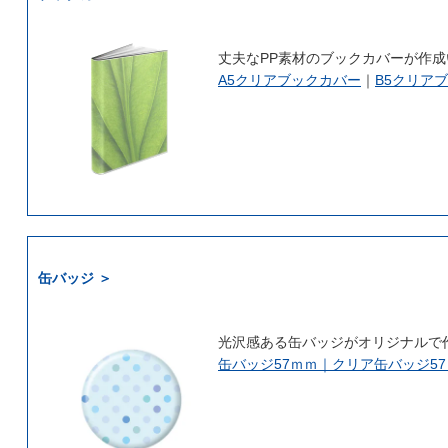
丈夫なPP素材のブックカバーが作
A5クリアブックカバー
｜
B5クリア
缶バッジ ＞
光沢感ある缶バッジがオリジナルで
缶バッジ57ｍｍ｜
クリア缶バッジ5