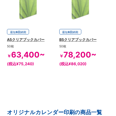
最短
6日
納期
最短
6日
納期
A5クリアブックカバー
B5クリアブックカバー
50枚
50枚
63,400~
78,200~
￥
￥
(税込¥75,240)
(税込¥86,020)
オリジナルカレンダー印刷の商品一覧