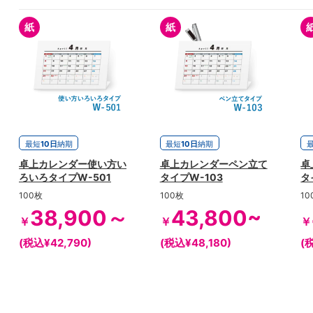
紙
紙
最短
10日
納期
最短
10日
納期
卓上カレンダー使い方い
卓上カレンダーペン立て
卓
ろいろタイプW-501
タイプW-103
タ
100枚
100枚
10
38,900～
43,800~
￥
￥
￥
(税込¥42,790)
(税込¥48,180)
(