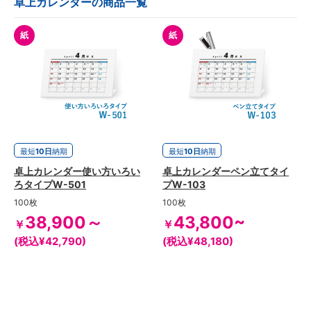
卓上カレンダーの商品一覧
紙
紙
最短
10日
納期
最短
10日
納期
卓上カレンダー使い方いろい
卓上カレンダーペン立てタイ
ろタイプW-501
プW-103
100枚
100枚
38,900～
43,800~
￥
￥
(税込¥42,790)
(税込¥48,180)