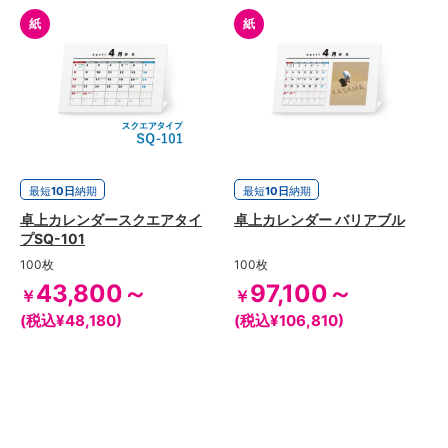
紙
紙
最短
10日
納期
最短
10日
納期
卓上カレンダースクエアタイ
卓上カレンダー バリアブル
プSQ-101
100枚
100枚
43,800～
97,100～
￥
￥
(税込¥48,180)
(税込¥106,810)