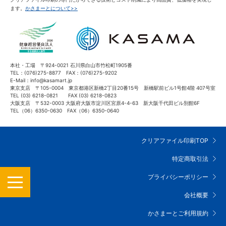
ます。
かさまーとについて>>
本社・工場 〒924-0021 石川県白山市竹松町1905番
TEL：(076)275-8877 FAX：(076)275-9202
E-Mail：info@kasamart.jp
東京支店 〒105-0004 東京都港区新橋2丁目20番15号 新橋駅前ビル1号館4階 407号室
TEL (03) 6218-0821 FAX (03) 6218-0823
大阪支店 〒532-0003 大阪府大阪市淀川区宮原4-4-63 新大阪千代田ビル別館6F
TEL（06）6350-0630 FAX（06）6350-0640
クリアファイル印刷TOP
特定商取引法
MENU
プライバシーポリシー
会社概要
かさまーとご利用規約