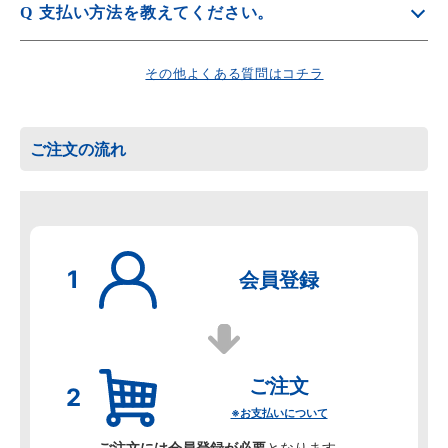
Q
支払い方法を教えてください。
発送先ごとの送料は
配送・送料について
をご覧くださ
A
「銀行振込」、「代金引換」、「クレジット決済」、「請
い。
求書後払い」、「店頭引取」、「Amazon Pay」をお選び
その他よくある質問はコチラ
その他、振込み手数料等はお客様ご負担となります。
いただけます。
詳しくは
お支払方法
をご覧ください。
ご注文の流れ
会員登録
ご注文
※お支払いについて
ご注文には会員登録が必要
となります。