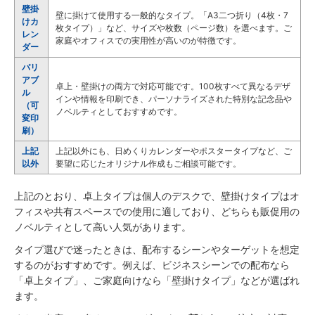
壁掛
壁に掛けて使用する一般的なタイプ。「A3二つ折り（4枚・7
けカ
枚タイプ）」など、サイズや枚数（ページ数）を選べます。ご
レン
家庭やオフィスでの実用性が高いのが特徴です。
ダー
バリ
アブ
卓上・壁掛けの両方で対応可能です。100枚すべて異なるデザ
ル
インや情報を印刷でき、パーソナライズされた特別な記念品や
（可
ノベルティとしておすすめです。
変印
刷）
上記
上記以外にも、日めくりカレンダーやポスタータイプなど、ご
以外
要望に応じたオリジナル作成もご相談可能です。
上記のとおり、卓上タイプは個人のデスクで、壁掛けタイプはオ
フィスや共有スペースでの使用に適しており、どちらも販促用の
ノベルティとして高い人気があります。
タイプ選びで迷ったときは、配布するシーンやターゲットを想定
するのがおすすめです。例えば、ビジネスシーンでの配布なら
「卓上タイプ」、ご家庭向けなら「壁掛けタイプ」などが選ばれ
ます。