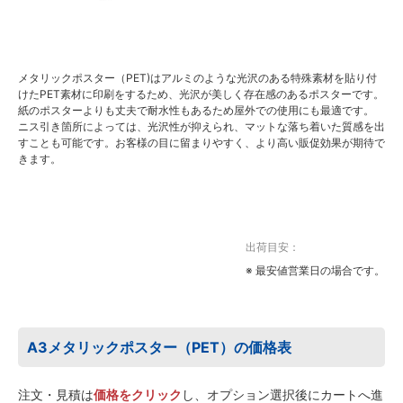
メタリックポスター（PET)はアルミのような光沢のある特殊素材を貼り付
けたPET素材に印刷をするため、光沢が美しく存在感のあるポスターです。
紙のポスターよりも丈夫で耐水性もあるため屋外での使用にも最適です。
ニス引き箇所によっては、光沢性が抑えられ、マットな落ち着いた質感を出
すことも可能です。お客様の目に留まりやすく、より高い販促効果が期待で
きます。
出荷目安：
※ 最安値営業日の場合です。
A3メタリックポスター（PET）の価格表
注文・見積は
価格をクリック
し、オプション選択後にカートへ進