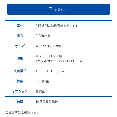
白版とは
素材
PET透明に特殊素材を貼り付け
厚み
0.22mm厚
サイズ
Ｗ297×Ｈ420mm
オフセットUV印刷
印刷
4色フルカラー(CMYK)＋白+ニス
入稿形式
AI・PSD・PDF/X-4
荷姿
500枚/箱
オプション
色校正
納期
10営業日目発送
ご注文前にご確認下さい