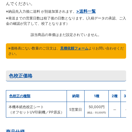
んでください。
>送料一覧
※納品先入力後に送料 が別途加算されます。
※発送までの営業日数は校了後の日数となります。(入稿データの承認、ご入
金の確認が完了して、校了となります）
該当商品の単価はまだ設定されていません。
※価格表にない数量のご注文は、
見積依頼フォーム
よりお問い合わせくだ
さい。
色校正価格
色校正の種類
納期
1種
2種
3種
本機本紙色校正シート
50,000円
5営業日
─
─
（オフセットUV印刷機／PP原反）
(税込：55,000円)
商品仕様