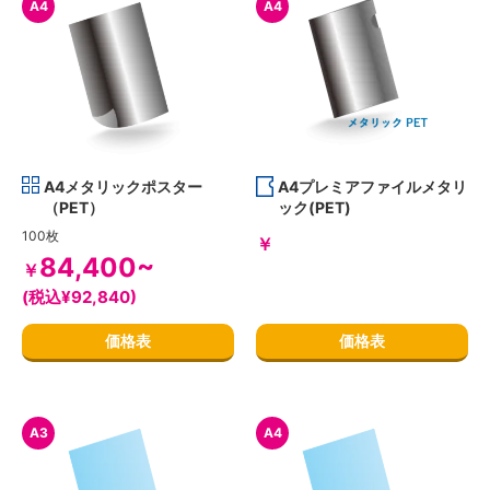
A4
A4
A4メタリックポスター
A4プレミアファイルメタリ
（PET）
ック(PET)
100枚
￥
84,400~
￥
(税込¥92,840)
価格表
価格表
A3
A4