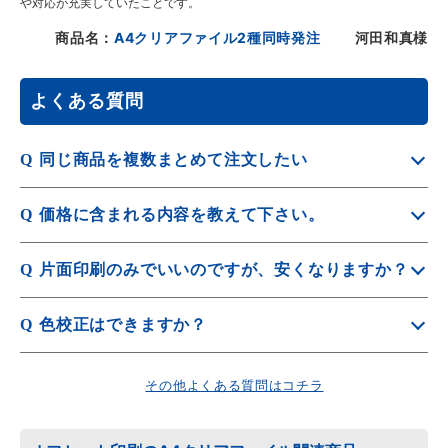
や対応が充実していたことです。
商品名：
A4クリアファイル2種同時発注
河田和真様
よくある質問
Q
同じ商品を複数まとめて注文したい
A
同じ商品を同時に注文したい場合は「●種同時発注」をご
Q
価格に含まれる内容を教えて下さい。
利用ください。
A4クリアファイルは1種～8種までご注文いただけます。
A
商品代金と印刷代金です。別途送料が発生します。詳しく
Q
片面印刷のみでいいのですが、安くなりますか？
HPに掲載がない種類数の場合は
見積依頼
をお願いしま
は
こちら
をご覧ください。
す。
A
見開きシート状態で印刷するため、両面・片面とも同一価
Q
色校正はできますか？
格となります。
A
色校正はオプションでご用意しています。詳しくは
こち
その他よくある質問はコチラ
ら
をご参照ください。