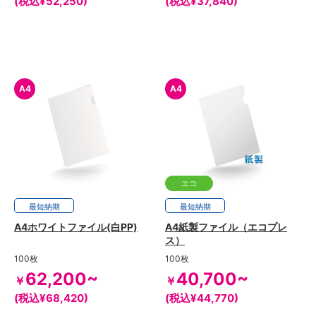
(税込¥52,250)
(税込¥37,840)
A4
A4
エコ
最短
10日
納期
最短
7日
納期
A4ホワイトファイル(白PP)
A4紙製ファイル（エコプレ
ス）
100枚
100枚
62,200~
40,700~
￥
￥
(税込¥68,420)
(税込¥44,770)