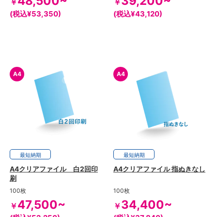
48,500~
39,200~
￥
￥
(税込¥53,350)
(税込¥43,120)
A4
A4
最短
8日
納期
最短
8日
納期
A4クリアファイル 白2回印
A4クリアファイル 指ぬきなし
刷
100枚
100枚
47,500~
34,400~
￥
￥