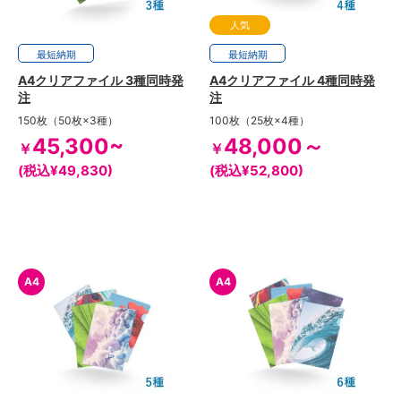
人気
最短
2日
納期
最短
2日
納期
A4クリアファイル 3種同時発
A4クリアファイル 4種同時発
注
注
150枚（50枚×3種）
100枚（25枚×4種）
45,300~
48,000～
￥
￥
(税込¥49,830)
(税込¥52,800)
A4
A4