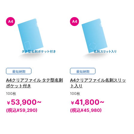
A4
A4
最短
12日
納期
最短
5日
納期
A4クリアファイル タテ型名刺
A4クリアファイル名刺スリッ
ポケット付き
ト入り
100枚
100枚
53,900~
41,800~
￥
￥
(税込¥59,290)
(税込¥45,980)