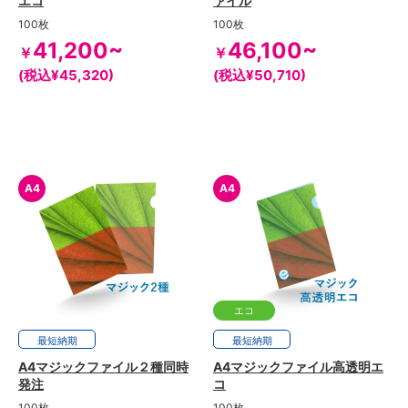
エコ
ァイル
100枚
100枚
41,200~
46,100~
￥
￥
(税込¥45,320)
(税込¥50,710)
A4
A4
エコ
最短
3日
納期
最短
12日
納期
A4マジックファイル２種同時
A4マジックファイル高透明エ
発注
コ
100枚
100枚