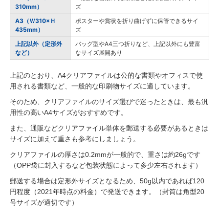
310mm）
ズ
A3（Ｗ310×Ｈ
ポスターや賞状を折り曲げずに保管できるサイ
435mm）
ズ
上記以外（定形外
バッグ型やA4三つ折りなど、上記以外にも豊富
など）
なサイズ展開あり
上記のとおり、A4クリアファイルは公的な書類やオフィスで使
用される書類など、一般的な印刷物サイズに適しています。
そのため、クリアファイルのサイズ選びで迷ったときは、最も汎
用性の高いA4サイズがおすすめです。
また、通販などクリアファイル単体を郵送する必要があるときは
サイズに加えて重さも参考にしましょう。
クリアファイルの厚さは0.2mmが一般的で、重さは約26gです
（OPP袋に封入するなど包装状態によって多少左右されます）
郵送する場合は定形外サイズとなるため、50g以内であれば120
円程度（2021年時点の料金）で発送できます。（封筒は角型20
号サイズが適切です）