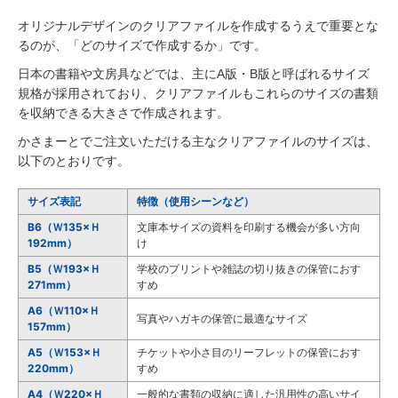
オリジナルデザインのクリアファイルを作成するうえで重要とな
るのが、「どのサイズで作成するか」です。
日本の書籍や文房具などでは、主にA版・B版と呼ばれるサイズ
規格が採用されており、クリアファイルもこれらのサイズの書類
を収納できる大きさで作成されます。
かさまーとでご注文いただける主なクリアファイルのサイズは、
以下のとおりです。
サイズ表記
特徴（使用シーンなど）
B6（Ｗ135×Ｈ
文庫本サイズの資料を印刷する機会が多い方向
192mm）
け
B5（Ｗ193×Ｈ
学校のプリントや雑誌の切り抜きの保管におす
271mm）
すめ
A6（Ｗ110×Ｈ
写真やハガキの保管に最適なサイズ
157mm）
A5（Ｗ153×Ｈ
チケットや小さ目のリーフレットの保管におす
220mm）
すめ
A4（Ｗ220×Ｈ
一般的な書類の収納に適した汎用性の高いサイ