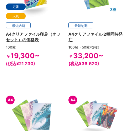
定番
人気
最短
2日
納期
最短
2日
納期
A4クリアファイル印刷（オフ
A4クリアファイル 2種同時発
セット）の価格表
注
100枚
100枚（50枚×2種）
19,300~
33,200~
￥
￥
(税込¥21,230)
(税込¥36,520)
A4
A4