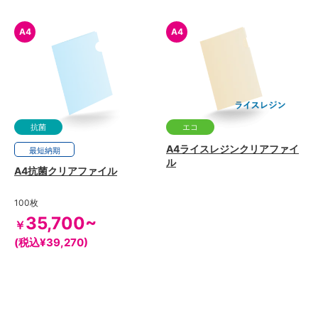
A4
A4
抗菌
エコ
A4ライスレジンクリアファイ
最短
8日
納期
ル
A4抗菌クリアファイル
100枚
35,700~
￥
(税込¥39,270)