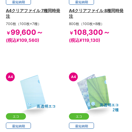
最短
3日
納期
最短
3日
納期
A4クリアファイル 7種同時発
A4クリアファイル 8種同時発
注
注
700枚（100枚×7種）
800枚（100枚×8種）
99,600～
108,300～
￥
￥
(税込¥109,560)
(税込¥119,130)
A4
A4
エコ
エコ
最短
5日
納期
最短
5日
納期