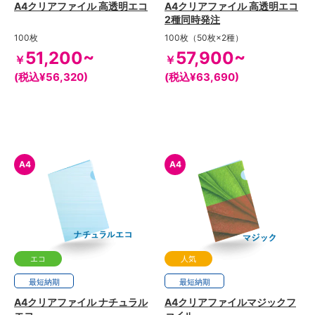
A4クリアファイル 高透明エコ
A4クリアファイル 高透明エコ
2種同時発注
100枚
100枚（50枚×2種）
51,200~
57,900~
￥
￥
(税込¥56,320)
(税込¥63,690)
A4
A4
エコ
人気
最短
納期
最短
3日
納期
A4クリアファイル ナチュラル
A4クリアファイルマジックフ