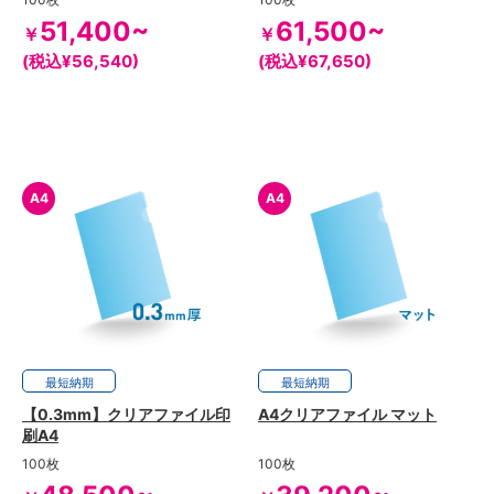
51,400~
61,500~
￥
￥
(税込¥56,540)
(税込¥67,650)
A4
A4
最短
6日
納期
最短
7日
納期
【0.3mm】クリアファイル印
A4クリアファイル マット
刷A4
100枚
100枚