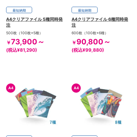
最短
3日
納期
最短
3日
納期
A4クリアファイル 5種同時発
A4クリアファイル 6種同時発
注
注
500枚（100枚×5種）
600枚（100枚×6種）
73,900～
90,800～
￥
￥
(税込¥81,290)
(税込¥99,880)
A4
A4