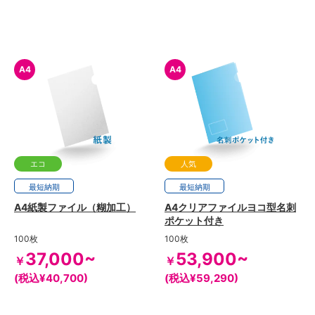
A4
A4
エコ
人気
最短
7日
納期
最短
8日
納期
A4紙製ファイル（糊加工）
A4クリアファイルヨコ型名刺
ポケット付き
100枚
100枚
37,000~
53,900~
￥
￥
(税込¥40,700)
(税込¥59,290)