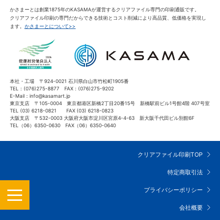
かさまーとは創業1875年のKASAMAが運営するクリアファイル専門の印刷通販です。
クリアファイル印刷の専門だからできる技術とコスト削減により高品質、低価格を実現し
ます。
かさまーとについて>>
本社・工場 〒924-0021 石川県白山市竹松町1905番
TEL：(076)275-8877 FAX：(076)275-9202
E-Mail：info@kasamart.jp
東京支店 〒105-0004 東京都港区新橋2丁目20番15号 新橋駅前ビル1号館4階 407号室
TEL (03) 6218-0821 FAX (03) 6218-0823
大阪支店 〒532-0003 大阪府大阪市淀川区宮原4-4-63 新大阪千代田ビル別館6F
TEL（06）6350-0630 FAX（06）6350-0640
クリアファイル印刷TOP
特定商取引法
MENU
プライバシーポリシー
会社概要