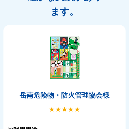
ます。
岳南危険物・防火管理協会様
★
★
★
★
★