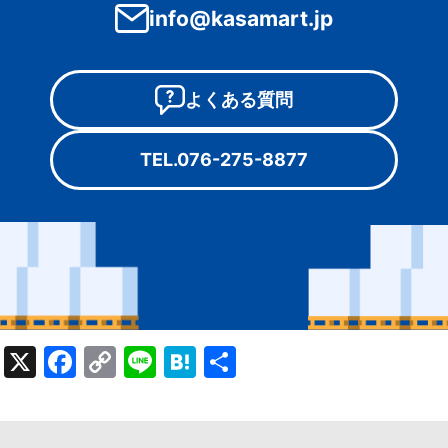
info@kasamart.jp
よくある質問
TEL.076-275-8877
X
Facebook
Copy
Line
Hatena
共
Link
有