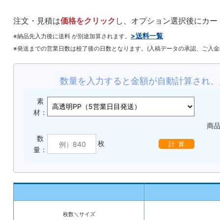
注文・見積は
価格をクリック
し、オプション選択後にカー
>送料一覧
※納品先入力後に送料 が別途加算されます。
※発送までの営業日数は校了後の日数となります。(入稿データの承認、ご入
数量を入力すると金額が自動計算され、
素
材：
商
数
枚
計 算
量：
枚数＼サイズ