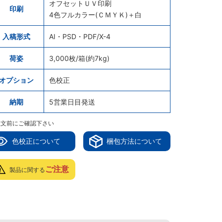
オフセットＵＶ印刷
印刷
4色フルカラー(ＣＭＹＫ)＋白
入稿形式
AI・PSD・PDF/X-4
荷姿
3,000枚/箱(約7kg)
オプション
色校正
納期
5営業日目発送
注文前にご確認下さい
色校正について
梱包方法について
ご注意
製品に関する