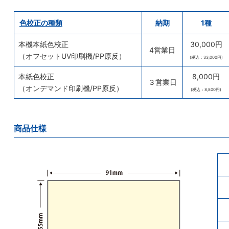
色校正の種類
納期
1種
本機本紙色校正
30,000円
4営業日
（オフセットUV印刷機/PP原反）
(税込：33,000円)
本紙色校正
8,000円
３営業日
（オンデマンド印刷機/PP原反）
(税込：8,800円)
商品仕様