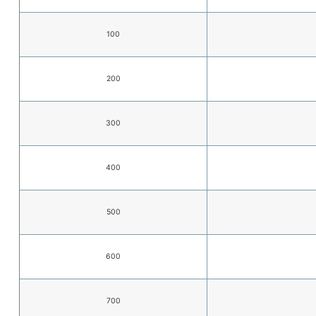
100
200
300
400
500
600
700