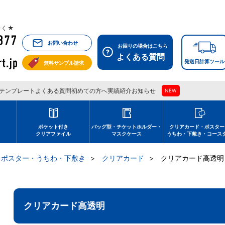
祝除く★
お問い合わせ
お困りの場合はこちら
よくある質問
発送日計算ツール
無料サンプル請求
テンプレート
よくある質問
初めての方へ
実績紹介
お知らせ
NEW
刷
ポケット付き
バッグ型・チケットホルダー・
クリアカード・ポスター
クリアファイル
マスクケース
うちわ・下敷き・コース
・ポスター・うちわ・下敷き
クリアカード
クリアカード高透明
クリアカード高透明