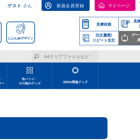
ゲスト
さん
新規会員登録
マイページ
見
見積依頼
デー
注文履歴/
じぶんdeデザイン
リピート注文
・
缶バッジ・
SDGs関連グッズ
ター
その他のグッズ