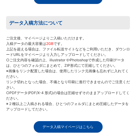
データ入稿方法について
ご注文後、マイページよりご入稿いただけます。
入稿データの最大容量は
2GB
です。
上記を超える場合は、ファイル転送サイトなどをご利用いただき、ダウンロ
ードURLをマイページより入力しアップロードしてください。
○ご注文内容を確認の上、illustrator やPhotoshopで作成した印刷データ
は、ひとつのフォルダにまとめて、ZIP形式にて圧縮してください。
※画像をリンク配置した場合は、使用したリンク元画像も忘れずに入れてく
ださい。
リンク切れとなった場合、不備となり印刷に進行できませんのでご注意くだ
さい。
○PDFデータ(PDF/X-4 形式)の場合は圧縮せずそのままアップロードしてく
ださい。
※２種以上ご入稿される場合、ひとつのフォルダにまとめ圧縮したデータを
アップロードしてださい。
データ入稿マイページはこちら