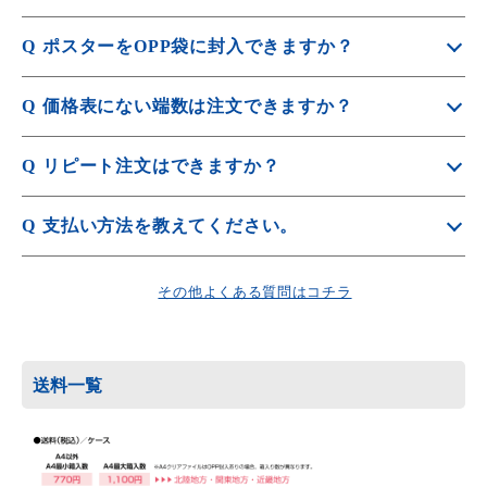
A
サイズは364mm×515mmは電車の中吊り広告と同じサイズ
Q
ポスターをOPP袋に封入できますか？
です。
A
商品や仕様により価格や納期が変動するため、別途お見積
Q
価格表にない端数は注文できますか？
りを作成させていただきます。
A
オプション選択のない商品は
見積依頼
よりお問合せくだ
価格表掲載数量内は10枚単位から対応可能です。
Q
リピート注文はできますか？
さい。
A
前回と同じデザインでご注文の場合リピート注文をご利用
Q
支払い方法を教えてください。
いただけます。
A
詳しくは
リピート注文について
をご覧ください。
「銀行振込」、「代金引換」、「クレジット決済」、「請
求書後払い」、「店頭引取」、「Amazon Pay」をお選び
その他よくある質問はコチラ
いただけます。
詳しくは
お支払方法
をご覧ください。
送料一覧