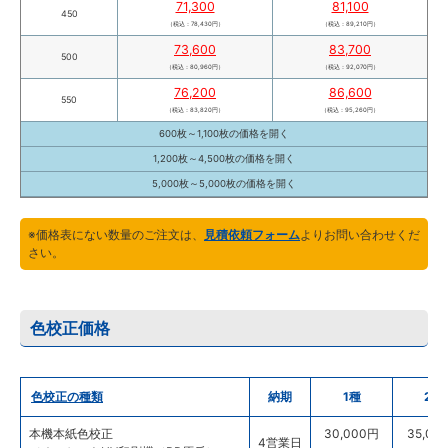
71,300
81,100
450
（税込：78,430円）
（税込：89,210円）
73,600
83,700
500
（税込：80,960円）
（税込：92,070円）
76,200
86,600
550
（税込：83,820円）
（税込：95,260円）
600枚～1,100枚の価格を
開く
1,200枚～4,500枚の価格を
開く
5,000枚～5,000枚の価格を
開く
※価格表にない数量のご注文は、
見積依頼フォーム
よりお問い合わせくだ
さい。
色校正価格
色校正の種類
納期
1種
2種
本機本紙色校正
30,000円
35,00
4営業日