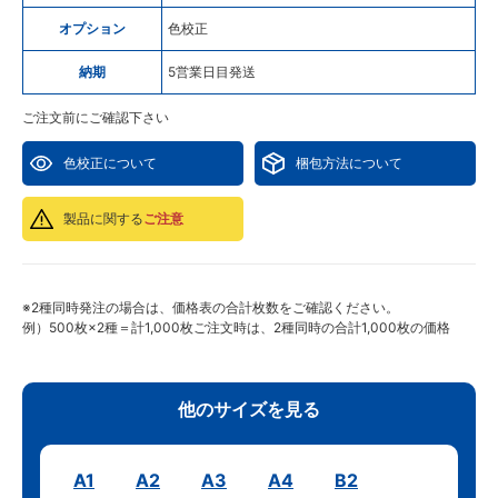
オプション
色校正
納期
5営業日目発送
ご注文前にご確認下さい
色校正について
梱包方法について
製品に関する
ご注意
※2種同時発注の場合は、価格表の合計枚数をご確認ください。
例）500枚×2種＝計1,000枚ご注文時は、2種同時の合計1,000枚の価格
他のサイズを見る
A1
A2
A3
A4
B2