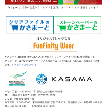
かさまーとは創業1875年のKASAMAが運営するクリアファイル専門の印刷通販です。
クリアファイル印刷の専門だからできる技術とコスト削減により高品質、低価格を実現し
ます。
かさまーとについて>>
本社・工場 〒924-0021 石川県白山市竹松町1905番
TEL：(076)275-8877 FAX：(076)275-9202
E-Mail：info@kasamart.jp
東京支店 〒105-0004 東京都港区新橋2丁目20番15号 新橋駅前ビル1号館4階 407号室
TEL (03) 6218-0821 FAX (03) 6218-0823