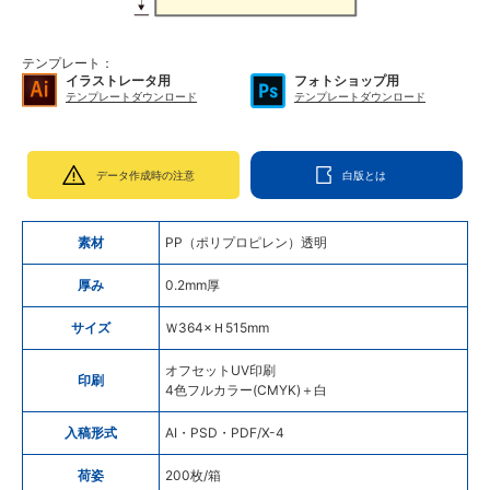
テンプレート：
イラストレータ用
フォトショップ用
テンプレートダウンロード
テンプレートダウンロード
データ作成時の注意
白版とは
素材
PP（ポリプロピレン）透明
厚み
0.2mm厚
サイズ
Ｗ364×Ｈ515mm
オフセットUV印刷
印刷
4色フルカラー(CMYK)＋白
入稿形式
AI・PSD・PDF/X-4
荷姿
200枚/箱