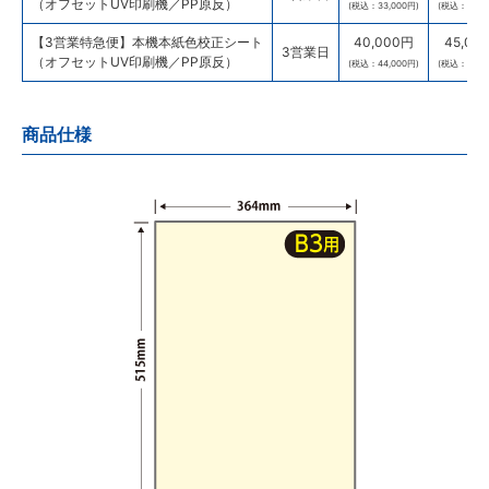
（オフセットUV印刷機／PP原反）
(税込：33,000円)
(税込：38,5
【3営業特急便】本機本紙色校正シート
40,000円
45,00
3営業日
（オフセットUV印刷機／PP原反）
(税込：44,000円)
(税込：49,5
商品仕様