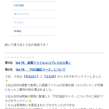
続いて第３位と２位の発表です！
＿＿＿＿＿＿＿＿＿＿＿＿＿＿＿＿＿＿＿＿＿＿＿＿＿＿＿＿＿＿＿＿＿＿
＿＿＿＿＿＿＿＿＿＿
第3位
Vol.78 紙製ファイルエコプレスが人気！
第2位
Vol.76 「FSC認証マーク」について
３位、２位は【
商品紹介
】と【
豆知識
】からそれぞれランクインしました
３位はSDGs需要で急増した紙製ファイルの圧着仕様（エコプレス）が可能
になったご案内の回が選ばれました。
２位もSDGs関連の環境に配慮した『FSC認証マーク』についてのご紹介ブ
ログがランクイン
こちらは実用的に大変読まれたブログだったのですが、