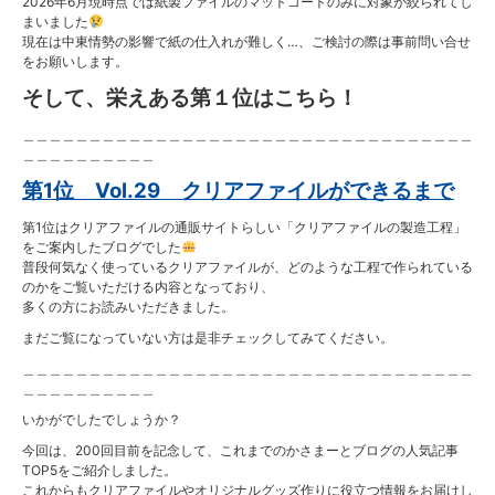
2026年6月現時点では紙製ファイルのマットコートのみに対象が絞られてし
まいました
現在は中東情勢の影響で紙の仕入れが難しく…、ご検討の際は事前問い合せ
をお願いします。
そして、栄えある第１位はこちら！
＿＿＿＿＿＿＿＿＿＿＿＿＿＿＿＿＿＿＿＿＿＿＿＿＿＿＿＿＿＿＿＿＿＿
＿＿＿＿＿＿＿＿＿＿
第1位 Vol.29 クリアファイルができるまで
第1位はクリアファイルの通販サイトらしい「クリアファイルの製造工程」
をご案内したブログでした
普段何気なく使っているクリアファイルが、どのような工程で作られている
のかをご覧いただける内容となっており、
多くの方にお読みいただきました。
まだご覧になっていない方は是非チェックしてみてください。
＿＿＿＿＿＿＿＿＿＿＿＿＿＿＿＿＿＿＿＿＿＿＿＿＿＿＿＿＿＿＿＿＿＿
＿＿＿＿＿＿＿＿＿＿
いかがでしたでしょうか？
今回は、200回目前を記念して、これまでのかさまーとブログの人気記事
TOP5をご紹介しました。
これからもクリアファイルやオリジナルグッズ作りに役立つ情報をお届けし