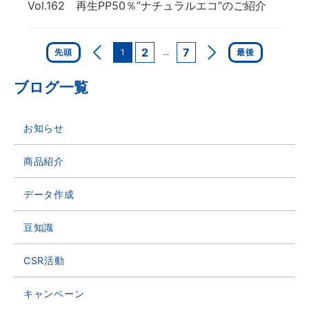
Vol.162 再生PP50％”ナチュラルエコ”のご紹介
<
2
7
>
先頭
1
...
最後
ブログ一覧
お知らせ
商品紹介
データ作成
豆知識
CSR活動
キャンペーン