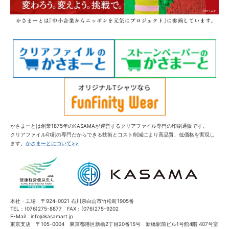
かさまーとは創業1875年のKASAMAが運営するクリアファイル専門の印刷通販です。
クリアファイル印刷の専門だからできる技術とコスト削減により高品質、低価格を実現し
ます。
かさまーとについて>>
本社・工場 〒924-0021 石川県白山市竹松町1905番
TEL：(076)275-8877 FAX：(076)275-9202
E-Mail：info@kasamart.jp
東京支店 〒105-0004 東京都港区新橋2丁目20番15号 新橋駅前ビル1号館4階 407号室