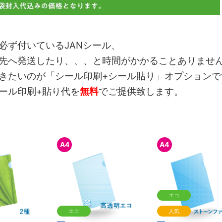
必ず付いているJANシール、
先へ発送したり、、、と時間がかかることありませ
きたいのが「シール印刷+シール貼り」オプションで
ール印刷+貼り代を
無料
でご提供致します。
A4
A4
エコ
エコ
人気