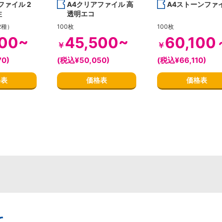
ファイル 2
A4クリアファイル 高
A4ストーンファ
注
透明エコ
2種）
100枚
100枚
700~
45,500~
60,100
￥
￥
0)
(税込¥50,050)
(税込¥66,110)
格表
価格表
価格表
て