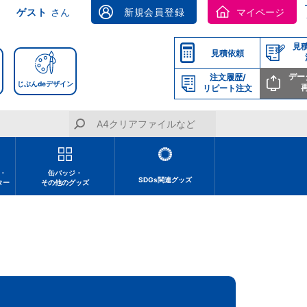
ゲスト
さん
新規会員登録
マイページ
見
見積依頼
デー
注文履歴/
じぶんdeデザイン
リピート注文
・
缶バッジ・
SDGs関連グッズ
ター
その他のグッズ