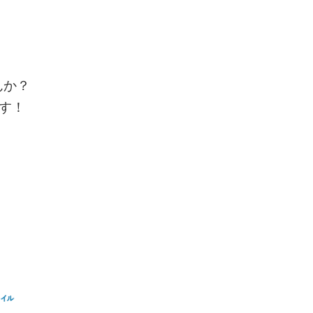
んか？
す！