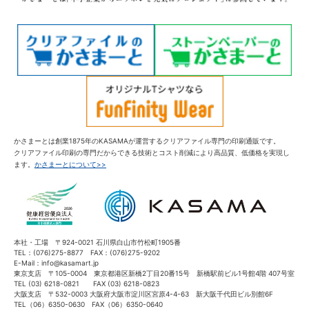
かさまーとは創業1875年のKASAMAが運営するクリアファイル専門の印刷通販です。
クリアファイル印刷の専門だからできる技術とコスト削減により高品質、低価格を実現し
ます。
かさまーとについて>>
本社・工場 〒924-0021 石川県白山市竹松町1905番
TEL：(076)275-8877 FAX：(076)275-9202
E-Mail：info@kasamart.jp
東京支店 〒105-0004 東京都港区新橋2丁目20番15号 新橋駅前ビル1号館4階 407号室
TEL (03) 6218-0821 FAX (03) 6218-0823
大阪支店 〒532-0003 大阪府大阪市淀川区宮原4-4-63 新大阪千代田ビル別館6F
TEL（06）6350-0630 FAX（06）6350-0640