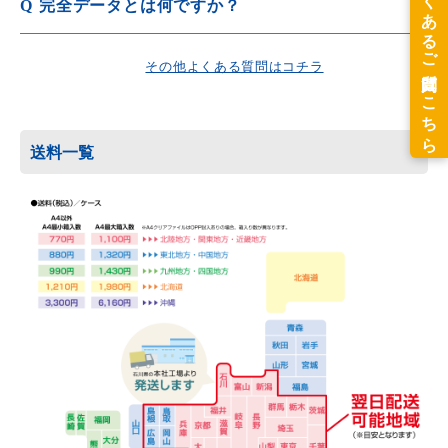
Q
完全データとは何ですか？
その他、振込み手数料等はお客様ご負担となります。
詳しくは
データ作成代行サービス
をご覧ください。
A
入稿されたデータに手を加えることなく印刷できるデータ
のことを指します。
その他よくある質問はコチラ
送料一覧