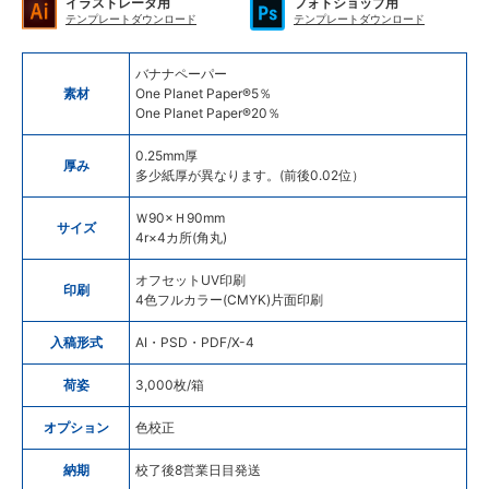
イラストレータ用
フォトショップ用
テンプレートダウンロード
テンプレートダウンロード
バナナペーパー
素材
One Planet Paper®5％
One Planet Paper®20％
0.25mm厚
厚み
多少紙厚が異なります。(前後0.02位）
Ｗ90×Ｈ90mm
サイズ
4r×4カ所(角丸)
オフセットUV印刷
印刷
4色フルカラー(CMYK)片面印刷
入稿形式
AI・PSD・PDF/X-4
荷姿
3,000枚/箱
オプション
色校正
納期
校了後8営業日目発送