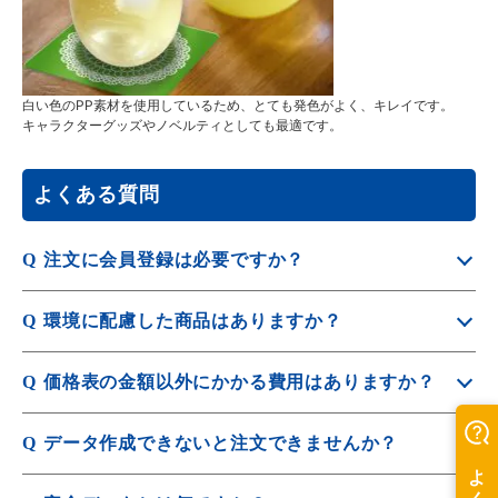
白い色のPP素材を使用しているため、とても発色がよく、キレイです。
キャラクターグッズやノベルティとしても最適です。
よくある質問
Q
注文に会員登録は必要ですか？
A
ご注文は会員登録が必須となります。
Q
環境に配慮した商品はありますか？
会員登録は
新規会員登録入力
から行えます。
A
SDGsに貢献できる、脱プラ・エコ素材を利用した商品も
Q
価格表の金額以外にかかる費用はありますか？
取り扱っています。
A
詳しくは
SDGs特集
をご覧ください。
別途送料が発生します。
Q
データ作成できないと注文できませんか？
発送先ごとの送料は
配送・送料について
をご覧くださ
A
入稿データの作成代行も有料にて承っております。
い。