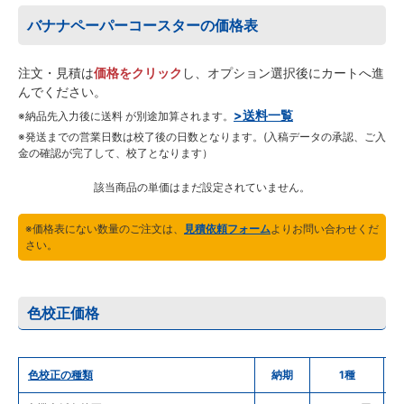
バナナペーパーコースターの価格表
注文・見積は
価格をクリック
し、オプション選択後にカートへ進
んでください。
>送料一覧
※納品先入力後に送料 が別途加算されます。
※発送までの営業日数は校了後の日数となります。(入稿データの承認、ご入
金の確認が完了して、校了となります）
該当商品の単価はまだ設定されていません。
※価格表にない数量のご注文は、
見積依頼フォーム
よりお問い合わせくだ
さい。
色校正価格
色校正の種類
納期
1種
2