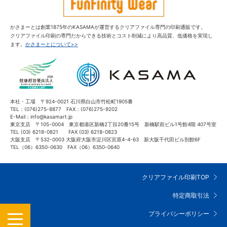
かさまーとは創業1875年のKASAMAが運営するクリアファイル専門の印刷通販です。
クリアファイル印刷の専門だからできる技術とコスト削減により高品質、低価格を実現し
ます。
かさまーとについて>>
本社・工場 〒924-0021 石川県白山市竹松町1905番
TEL：(076)275-8877 FAX：(076)275-9202
E-Mail：info@kasamart.jp
東京支店 〒105-0004 東京都港区新橋2丁目20番15号 新橋駅前ビル1号館4階 407号室
TEL (03) 6218-0821 FAX (03) 6218-0823
大阪支店 〒532-0003 大阪府大阪市淀川区宮原4-4-63 新大阪千代田ビル別館6F
TEL（06）6350-0630 FAX（06）6350-0640
クリアファイル印刷TOP
特定商取引法
MENU
プライバシーポリシー