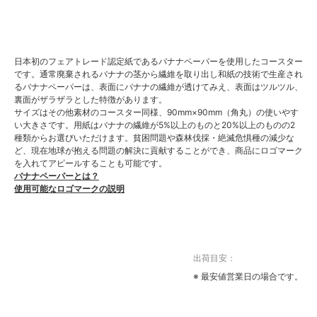
日本初のフェアトレード認定紙であるバナナペーパーを使用したコースター
です。通常廃棄されるバナナの茎から繊維を取り出し和紙の技術で生産され
るバナナペーパーは、表面にバナナの繊維が透けてみえ、表面はツルツル、
裏面がザラザラとした特徴があります。
サイズはその他素材のコースター同様、90mm×90mm（角丸）の使いやす
い大きさです。用紙はバナナの繊維が5%以上のものと20%以上のものの2
種類からお選びいただけます。貧困問題や森林伐採・絶滅危惧種の減少な
ど、現在地球が抱える問題の解決に貢献することができ、商品にロゴマーク
を入れてアピールすることも可能です。
バナナペーパーとは？
使用可能なロゴマークの説明
出荷目安：
※ 最安値営業日の場合です。