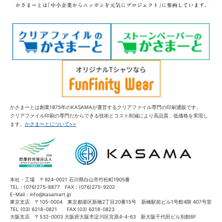
かさまーとは創業1875年のKASAMAが運営するクリアファイル専門の印刷通販です。
クリアファイル印刷の専門だからできる技術とコスト削減により高品質、低価格を実現し
ます。
かさまーとについて>>
本社・工場 〒924-0021 石川県白山市竹松町1905番
TEL：(076)275-8877 FAX：(076)275-9202
E-Mail：info@kasamart.jp
東京支店 〒105-0004 東京都港区新橋2丁目20番15号 新橋駅前ビル1号館4階 407号室
TEL (03) 6218-0821 FAX (03) 6218-0823
大阪支店 〒532-0003 大阪府大阪市淀川区宮原4-4-63 新大阪千代田ビル別館6F