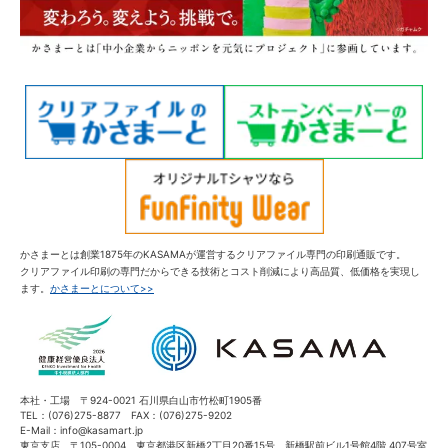
かさまーとは創業1875年のKASAMAが運営するクリアファイル専門の印刷通販です。
クリアファイル印刷の専門だからできる技術とコスト削減により高品質、低価格を実現し
ます。
かさまーとについて>>
本社・工場 〒924-0021 石川県白山市竹松町1905番
TEL：(076)275-8877 FAX：(076)275-9202
E-Mail：info@kasamart.jp
東京支店 〒105-0004 東京都港区新橋2丁目20番15号 新橋駅前ビル1号館4階 407号室