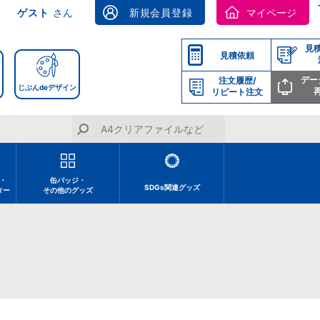
ゲスト
さん
新規会員登録
マイページ
見
見積依頼
デー
注文履歴/
じぶんdeデザイン
リピート注文
・
缶バッジ・
SDGs関連グッズ
ター
その他のグッズ