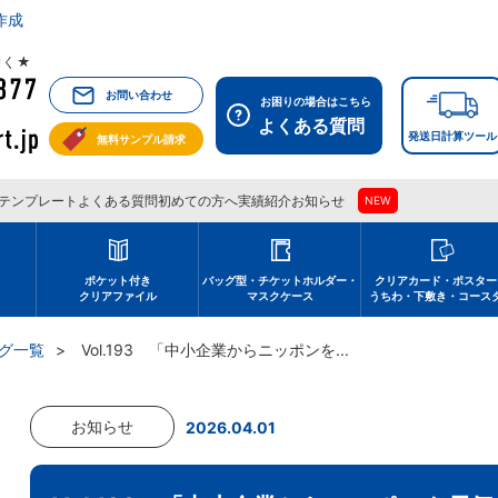
作成
祝除く★
お問い合わせ
お困りの場合はこちら
よくある質問
発送日計算ツール
無料サンプル請求
テンプレート
よくある質問
初めての方へ
実績紹介
お知らせ
NEW
刷
ポケット付き
バッグ型・チケットホルダー・
クリアカード・ポスター
クリアファイル
マスクケース
うちわ・下敷き・コース
グ一覧
Vol.193 「中小企業からニッポンを...
お知らせ
2026.04.01