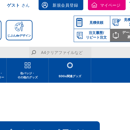
ゲスト
さん
新規会員登録
マイページ
見
見積依頼
デー
注文履歴/
じぶんdeデザイン
リピート注文
・
缶バッジ・
SDGs関連グッズ
ター
その他のグッズ