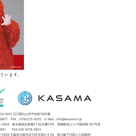
4-0021 石川県白山市竹松町1905番
5-8877 FAX：(076)275-9202
E-Mail：info@kasamart.jp
-0004 東京都港区新橋2丁目20番15号 新橋駅前ビル1号館4階 407号室
-0821 FAX (03) 6218-0823
-0003 大阪府大阪市淀川区宮原4-4-63 新大阪千代田ビル別館6F