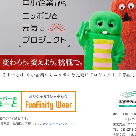
本社・工場 〒92
ル専門の印刷通販です。
TEL：(076)27
り高品質、低価格を実現します。
かさまーとについて>>
東京支店 〒105
TEL (03) 6218
大阪支店 〒532