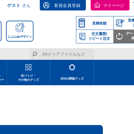
ゲスト
さん
新規会員登録
マイページ
見
見積依頼
デー
注文履歴/
じぶんdeデザイン
リピート注文
・
缶バッジ・
SDGs関連グッズ
ター
その他のグッズ