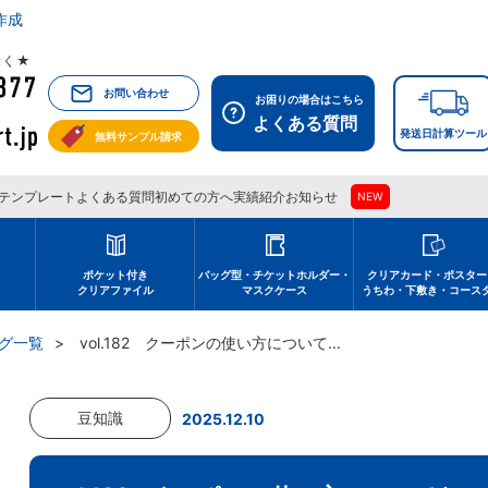
作成
祝除く★
お問い合わせ
お困りの場合はこちら
よくある質問
発送日計算ツール
無料サンプル請求
テンプレート
よくある質問
初めての方へ
実績紹介
お知らせ
NEW
刷
ポケット付き
バッグ型・チケットホルダー・
クリアカード・ポスター
クリアファイル
マスクケース
うちわ・下敷き・コース
グ一覧
vol.182 クーポンの使い方について...
豆知識
2025.12.10