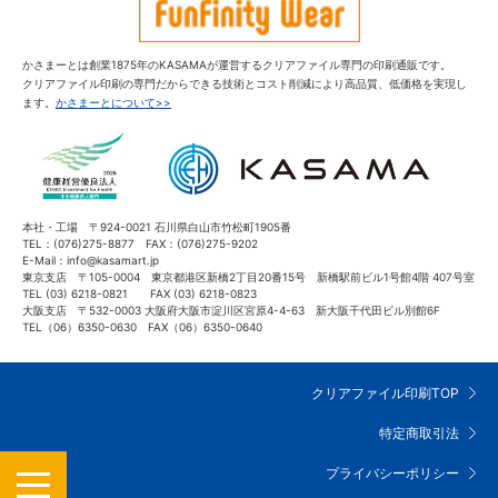
かさまーとは創業1875年のKASAMAが運営するクリアファイル専門の印刷通販です。
クリアファイル印刷の専門だからできる技術とコスト削減により高品質、低価格を実現し
ます。
かさまーとについて>>
本社・工場 〒924-0021 石川県白山市竹松町1905番
TEL：(076)275-8877 FAX：(076)275-9202
E-Mail：info@kasamart.jp
東京支店 〒105-0004 東京都港区新橋2丁目20番15号 新橋駅前ビル1号館4階 407号室
TEL (03) 6218-0821 FAX (03) 6218-0823
大阪支店 〒532-0003 大阪府大阪市淀川区宮原4-4-63 新大阪千代田ビル別館6F
TEL（06）6350-0630 FAX（06）6350-0640
クリアファイル印刷TOP
特定商取引法
MENU
プライバシーポリシー