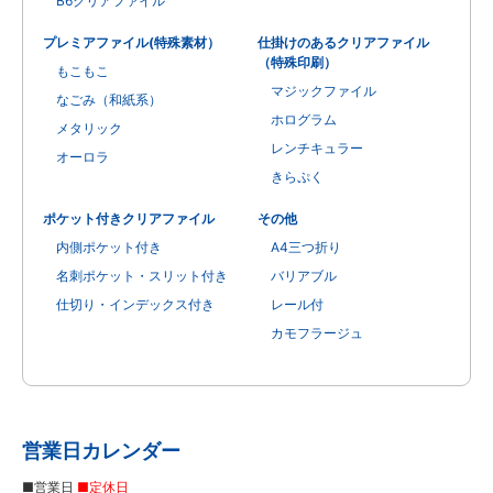
B6クリアファイル
プレミアファイル(特殊素材）
仕掛けのあるクリアファイル
（特殊印刷）
もこもこ
マジックファイル
なごみ（和紙系）
ホログラム
メタリック
レンチキュラー
オーロラ
きらぷく
ポケット付きクリアファイル
その他
内側ポケット付き
A4三つ折り
名刺ポケット・スリット付き
バリアブル
仕切り・インデックス付き
レール付
カモフラージュ
営業日カレンダー
■営業日
■定休日