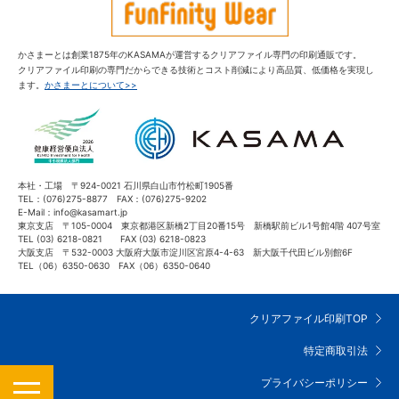
かさまーとは創業1875年のKASAMAが運営するクリアファイル専門の印刷通販です。
クリアファイル印刷の専門だからできる技術とコスト削減により高品質、低価格を実現し
ます。
かさまーとについて>>
本社・工場 〒924-0021 石川県白山市竹松町1905番
TEL：(076)275-8877 FAX：(076)275-9202
E-Mail：info@kasamart.jp
東京支店 〒105-0004 東京都港区新橋2丁目20番15号 新橋駅前ビル1号館4階 407号室
TEL (03) 6218-0821 FAX (03) 6218-0823
大阪支店 〒532-0003 大阪府大阪市淀川区宮原4-4-63 新大阪千代田ビル別館6F
TEL（06）6350-0630 FAX（06）6350-0640
クリアファイル印刷TOP
特定商取引法
MENU
プライバシーポリシー