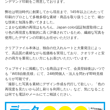
ンデマンド印刷をご用意しております。
弊社は明治時代に創業してから現在まで、145年以上にわたって
印刷のプロとして多種多様な素材・商品を取り扱うことで、確か
な技術と知識を磨いてきました。
こまかな絵柄の再現はもちろん、Japan color認証制度取得によ
り色の再現度も客観的に高く評価されているため、繊細な写真を
使用したデザインの印刷もお任せいただけます。
クリアファイル本体は、独自の仕入れルートと大量発注によっ
て、高品質の素材ながら低価格を実現しており、クオリティと安
さの両方を重視したい方にもお喜びいただいています。
ウェブサイトに掲載している商品はすべて、会員登録後はいつで
も「WEB自動見積」にて、24時間個人・法人を問わず即時見積
もりが可能です。
「撮影した写真を素材にデザイン作成を代行して欲しい」「色の
再現度を見たいから試し刷りを利用したい」など、気になること
は何でも電話やメールにてご相談ください。