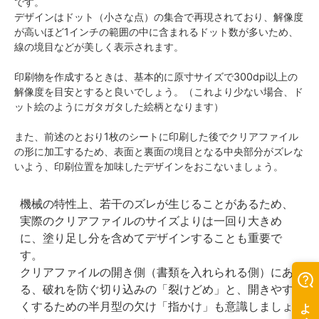
です。
デザインはドット（小さな点）の集合で再現されており、解像度
が高いほど1インチの範囲の中に含まれるドット数が多いため、
線の境目などが美しく表示されます。
印刷物を作成するときは、基本的に原寸サイズで300dpi以上の
解像度を目安とすると良いでしょう。（これより少ない場合、ド
ット絵のようにガタガタした絵柄となります）
また、前述のとおり1枚のシートに印刷した後でクリアファイル
の形に加工するため、表面と裏面の境目となる中央部分がズレな
いよう、印刷位置を加味したデザインをおこないましょう。
機械の特性上、若干のズレが生じることがあるため、
実際のクリアファイルのサイズよりは一回り大きめ
に、塗り足し分を含めてデザインすることも重要で
す。
クリアファイルの開き側（書類を入れられる側）にあ
る、破れを防ぐ切り込みの「裂けどめ」と、開きやす
くするための半月型の欠け「指かけ」も意識しましょ