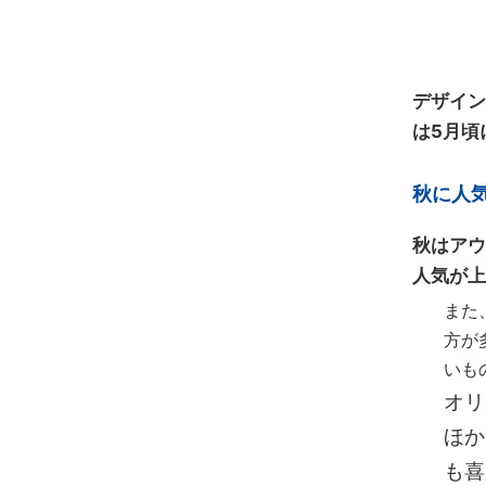
デザイン
は5月頃
秋に人
秋はアウ
人気が上
また
方が
いも
オリ
ほか
も喜