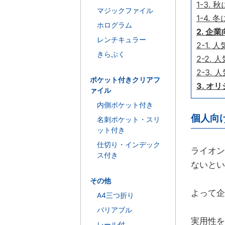
1-3.
マジックファイル
1-4.
ホログラム
2. 
レンチキュラー
2-1.
きらぷく
2-2.
2-3.
ポケット付きクリアフ
3. 
ァイル
内側ポケット付き
個人向
名刺ポケット・スリ
ット付き
仕切り・インデック
ライオン
ス付き
ないとい
その他
よって企
A4三つ折り
バリアブル
実用性を
レール付