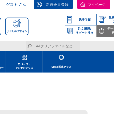
ゲスト
さん
新規会員登録
マイページ
見
見積依頼
デー
注文履歴/
じぶんdeデザイン
リピート注文
・
缶バッジ・
SDGs関連グッズ
ター
その他のグッズ