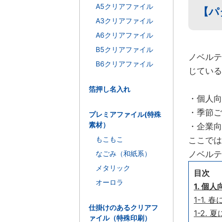
A5クリアファイル
【パ
A3クリアファイル
A6クリアファイル
B5クリアファイル
ノベルテ
B6クリアファイル
じている
箔押し名入れ
・個人向
・季節ご
プレミアファイル(特殊
素材）
・企業向
もこもこ
ここでは
なごみ（和紙系）
ノベルテ
メタリック
目次
オーロラ
1. 
1-1.
仕掛けのあるクリアフ
1-2.
ァイル（特殊印刷）