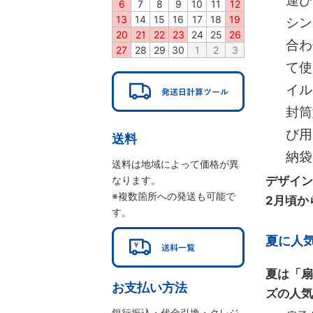
運び
6
7
8
9
10
11
12
13
14
15
16
17
18
19
シン
20
21
22
23
24
25
26
合わ
27
28
29
30
1
2
3
て使
イル
封筒
び用
送料
納袋
送料は地域によって価格が異
なります。
デザイン
※複数箇所への発送も可能で
2月頃か
す。
夏に人
夏は「扇
お支払い方法
ズの人気
銀行振込・代金引換・クレジ