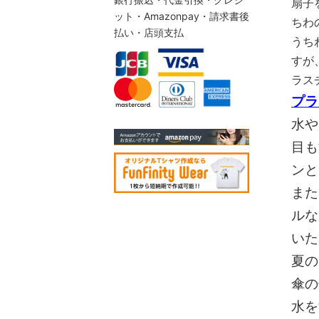
扇子
ット・Amazonpay・請求書後
ちわ
払い・店頭支払
うち
すが
ラス
プラ
水や
目も
ンと
また
ルな
いた
夏の
傘の
水を