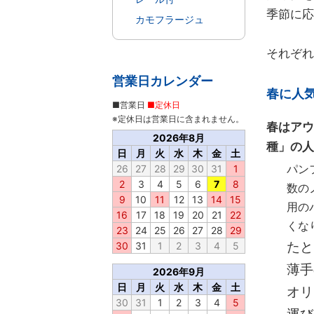
季節に応
カモフラージュ
それぞれ
営業日カレンダー
春に人
■営業日
■定休日
※定休日は営業日に含まれません。
春はアウ
2026年8月
種」の人
日
月
火
水
木
金
土
パン
26
27
28
29
30
31
1
2
3
4
5
6
7
8
数の
9
10
11
12
13
14
15
用の
16
17
18
19
20
21
22
くな
23
24
25
26
27
28
29
たと
30
31
1
2
3
4
5
薄手
2026年9月
日
月
火
水
木
金
土
オリ
30
31
1
2
3
4
5