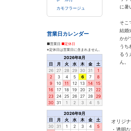
に暑
カモフラージュ
そこ
結婚
営業日カレンダー
かが
■営業日
■定休日
うち
※定休日は営業日に含まれません。
るう
2026年8月
ん。
日
月
火
水
木
金
土
26
27
28
29
30
31
1
2
3
4
5
6
7
8
9
10
11
12
13
14
15
16
17
18
19
20
21
22
23
24
25
26
27
28
29
30
31
1
2
3
4
5
2026年9月
日
月
火
水
木
金
土
オリジナ
30
31
1
2
3
4
5
・透明な