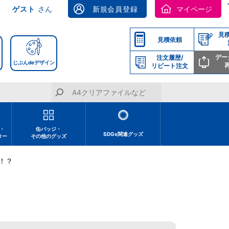
ゲスト
さん
新規会員登録
マイページ
見
見積依頼
デー
注文履歴/
じぶんdeデザイン
リピート注文
・
缶バッジ・
SDGs関連グッズ
ター
その他のグッズ
！？