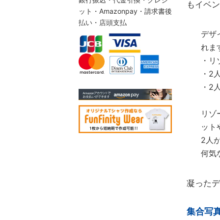
もイベン
ット・Amazonpay・請求書後
払い・店頭支払
デザ
れま
・リ
・2
・2
リゾ
ット
2人
何気
凝ったデ
集合写