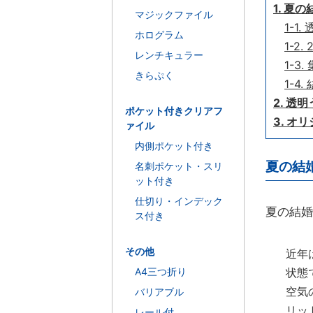
1. 
マジックファイル
1-1
ホログラム
1-
レンチキュラー
1-
きらぷく
1-
2. 透
ポケット付きクリアフ
3. 
ァイル
内側ポケット付き
夏の結
名刺ポケット・スリ
ット付き
仕切り・インデック
夏の結婚
ス付き
その他
近年
A4三つ折り
状態
空気
バリアブル
リッ
レール付