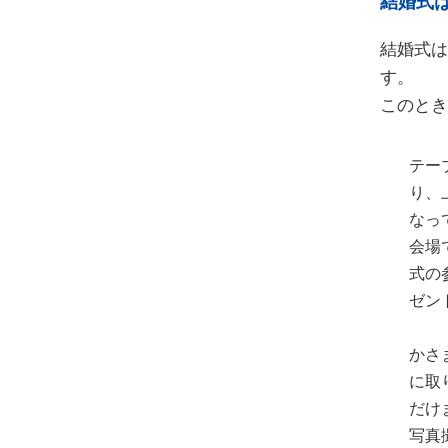
結婚式
結婚式
す。
このとき
テー
り、
なっ
会場
式の
ゼン
かさ
に取
だけ
写真