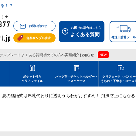
なる！？
祝除く★
お問い合わせ
お困りの場合はこちら
よくある質問
発送日計算ツール
無料サンプル請求
テンプレート
よくある質問
初めての方へ
実績紹介
お知らせ
NEW
刷
ポケット付き
バッグ型・チケットホルダー・
クリアカード・ポスター
クリアファイル
マスクケース
うちわ・下敷き・コース
夏の結婚式は席札代わりに透明うちわがおすすめ！ 飛沫防止にもなる