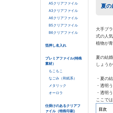
A5クリアファイル
夏の
A3クリアファイル
A6クリアファイル
B5クリアファイル
大手ブラ
B6クリアファイル
式の人気
植物が青
箔押し名入れ
夏の結婚
プレミアファイル(特殊
素材）
しょうか
もこもこ
なごみ（和紙系）
・夏の結
・透明う
メタリック
・透明う
オーロラ
ここでは
仕掛けのあるクリアフ
目次
ァイル（特殊印刷）