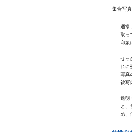
集合写真
通常
取っ
印象
せっ
れに
写真
被写
透明
と、
め、