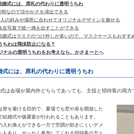
夏の結婚式には、席札の代わりに透明うちわ
. 透明なので涼やかさを演出できる
2. 2人の好みや場所に合わせてオリジナルデザインを施せる
3. 集合写真で統一感を出すことができる
4. 結婚式はマスクのつけ外しが多いので、マスクケースもおすす
明うちわは飛沫防止になる？
オリジナルの透明うちわをお考えなら、かさまーとへ
婚式には、席札の代わりに透明うちわ
式は会場が屋内外どちらであっても、主役と招待客の両方
は密を避ける目的で、夏場でも窓や扉を開放した
で結婚式や披露宴が行われることもあります。
の入れ換えができる一方で空調が効きにくいデメ
トもあり、せっかく参加してくれる招待客の方々