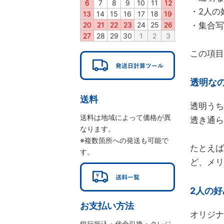
6
7
8
9
10
11
12
・2人の
13
14
15
16
17
18
19
・集合写
20
21
22
23
24
25
26
27
28
29
30
1
2
3
この項目
透明な
送料
透明うち
送料は地域によって価格が異
透き通ら
なります。
※複数箇所への発送も可能で
たとえば
す。
ど、メリ
2人の
お支払い方法
オリジナ
銀行振込・代金引換・クレジ