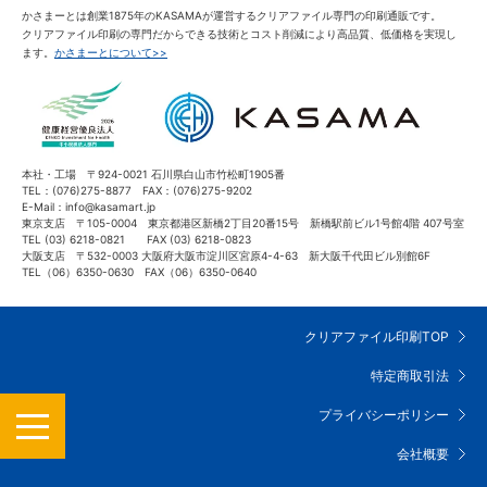
かさまーとは創業1875年のKASAMAが運営するクリアファイル専門の印刷通販です。
クリアファイル印刷の専門だからできる技術とコスト削減により高品質、低価格を実現し
ます。
かさまーとについて>>
本社・工場 〒924-0021 石川県白山市竹松町1905番
TEL：(076)275-8877 FAX：(076)275-9202
E-Mail：info@kasamart.jp
東京支店 〒105-0004 東京都港区新橋2丁目20番15号 新橋駅前ビル1号館4階 407号室
TEL (03) 6218-0821 FAX (03) 6218-0823
大阪支店 〒532-0003 大阪府大阪市淀川区宮原4-4-63 新大阪千代田ビル別館6F
TEL（06）6350-0630 FAX（06）6350-0640
クリアファイル印刷TOP
特定商取引法
MENU
プライバシーポリシー
会社概要