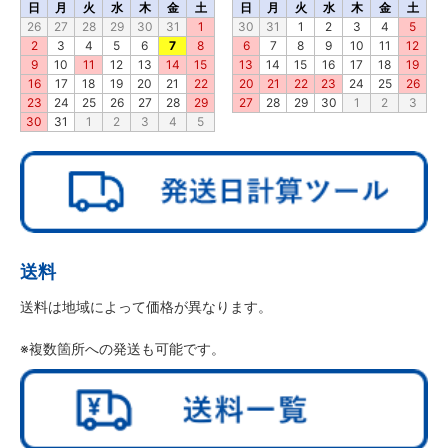
日
月
火
水
木
金
土
日
月
火
水
木
金
土
26
27
28
29
30
31
1
30
31
1
2
3
4
5
2
3
4
5
6
7
8
6
7
8
9
10
11
12
9
10
11
12
13
14
15
13
14
15
16
17
18
19
16
17
18
19
20
21
22
20
21
22
23
24
25
26
23
24
25
26
27
28
29
27
28
29
30
1
2
3
30
31
1
2
3
4
5
送料
送料は地域によって価格が異なります。
※複数箇所への発送も可能です。