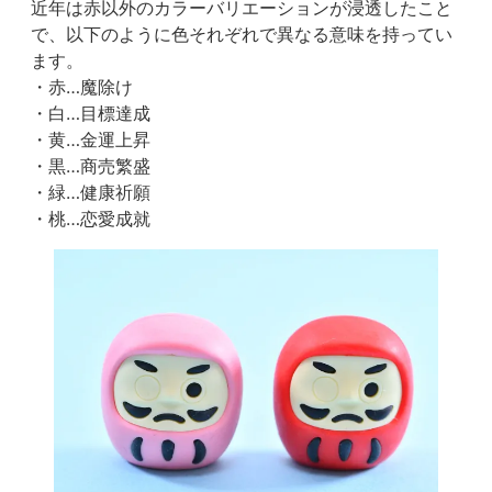
近年は赤以外のカラーバリエーションが浸透したこと
で、以下のように色それぞれで異なる意味を持ってい
ます。
・赤…魔除け
・白…目標達成
・黄…金運上昇
・黒…商売繁盛
・緑…健康祈願
・桃…恋愛成就