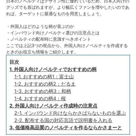
日本のノベルティはデザイン性に優れているため、日本人向けの
グッズでも喜ばれますが、より幅広くファンを増やしたいのであ
れば、ターゲットに最適なものを用意しましょう。
・外国人はどのような柄が喜ぶのか
・インバウンド向けノベルティ選びの注意点とは
・ノベルティの配布時に意識すべきポイント
ここでは上記3つの視点から、外国人向けノベルティを作成する
ときのお役立ち情報をご紹介します。
目次
1. 外国人向けノベルティでおすすめの柄
1-1. おすすめの柄1：富士山
1-2. おすすめの柄2：だるま
1-3. おすすめの柄3：和柄
1-4. おすすめの柄4：桜
2. 外国人向けノベルティ作成時の注意点
2-1. インバウンド向けならかさばらないものを選ぶ
2-2. 配布する国の対応言語で説明書を入れる
3. 低価格高品質のノベルティを作るならかさまーと