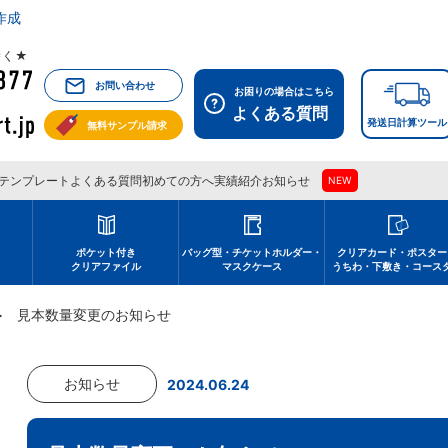
作成
祝除く★
お問い合わせ
お困りの場合はこちら
よくある質問
発送日計算ツール
無料サンプル請求
テンプレート
よくある質問
初めての方へ
実績紹介
お知らせ
NEW
刷
ポケット付き
バッグ型・チケットホルダー・
クリアカード・ポスター
クリアファイル
マスクケース
うちわ・下敷き・コース
見本数量変更のお知らせ
お知らせ
2024.06.24