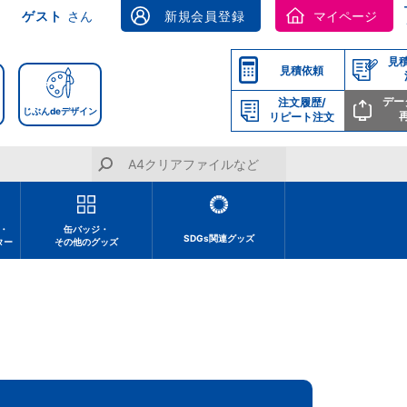
ゲスト
さん
新規会員登録
マイページ
見
見積依頼
デー
注文履歴/
じぶんdeデザイン
リピート注文
・
缶バッジ・
SDGs関連グッズ
ター
その他のグッズ