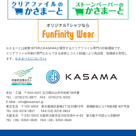
かさまーとは創業1875年のKASAMAが運営するクリアファイル専門の印刷通販です。
クリアファイル印刷の専門だからできる技術とコスト削減により高品質、低価格を実現し
ます。
かさまーとについて>>
本社・工場 〒924-0021 石川県白山市竹松町1905番
TEL：(076)275-8877 FAX：(076)275-9202
E-Mail：info@kasamart.jp
東京支店 〒105-0004 東京都港区新橋2丁目20番15号 新橋駅前ビル1号館4階 407号室
TEL (03) 6218-0821 FAX (03) 6218-0823
大阪支店 〒532-0003 大阪府大阪市淀川区宮原4-4-63 新大阪千代田ビル別館6F
TEL（06）6350-0630 FAX（06）6350-0640