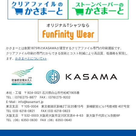
かさまーとは創業1875年のKASAMAが運営するクリアファイル専門の印刷通販です。
クリアファイル印刷の専門だからできる技術とコスト削減により高品質、低価格を実現し
ます。
かさまーとについて>>
本社・工場 〒924-0021 石川県白山市竹松町1905番
TEL：(076)275-8877 FAX：(076)275-9202
E-Mail：info@kasamart.jp
東京支店 〒105-0004 東京都港区新橋2丁目20番15号 新橋駅前ビル1号館4階 407号室
TEL (03) 6218-0821 FAX (03) 6218-0823
大阪支店 〒532-0003 大阪府大阪市淀川区宮原4-4-63 新大阪千代田ビル別館6F
TEL（06）6350-0630 FAX（06）6350-0640