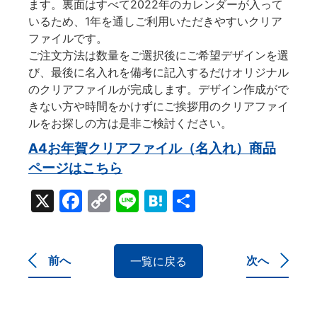
ます。裏面はすべて2022年のカレンダーが入って
いるため、1年を通しご利用いただきやすいクリア
ファイルです。
ご注文方法は数量をご選択後にご希望デザインを選
び、最後に名入れを備考に記入するだけオリジナル
のクリアファイルが完成します。デザイン作成がで
きない方や時間をかけずにご挨拶用のクリアファイ
ルをお探しの方は是非ご検討ください。
A4お年賀クリアファイル（名入れ）商品
ページはこちら
X
Facebook
Copy
Line
Hatena
共
Link
有
前へ
次へ
一覧に戻る