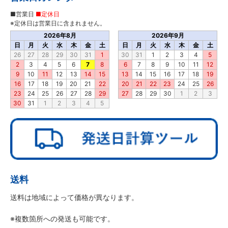
■営業日
■定休日
※定休日は営業日に含まれません。
2026年8月
2026年9月
日
月
火
水
木
金
土
日
月
火
水
木
金
土
26
27
28
29
30
31
1
30
31
1
2
3
4
5
2
3
4
5
6
7
8
6
7
8
9
10
11
12
9
10
11
12
13
14
15
13
14
15
16
17
18
19
16
17
18
19
20
21
22
20
21
22
23
24
25
26
23
24
25
26
27
28
29
27
28
29
30
1
2
3
30
31
1
2
3
4
5
送料
送料は地域によって価格が異なります。
※複数箇所への発送も可能です。