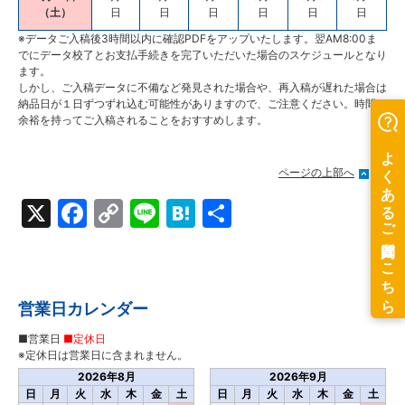
（土）
日
日
日
日
日
日
※データご入稿後3時間以内に確認PDFをアップいたします。翌AM8:00ま
でにデータ校了とお支払手続きを完了いただいた場合のスケジュールとなり
ます。
しかし、
ご入稿データに不備など発見された場合や、再入稿が遅れた場合は
納品日が１日ずつずれ込む可能性がありますので、ご注意ください。時間に
余裕を持ってご入稿されることをおすすめします。
ページの上部へ
X
Facebook
Copy
Line
Hatena
共
Link
有
営業日カレンダー
■営業日
■定休日
※定休日は営業日に含まれません。
2026年8月
2026年9月
日
月
火
水
木
金
土
日
月
火
水
木
金
土