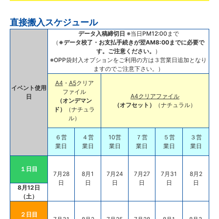
直接搬入スケジュール
データ入稿締切日
※当日PM12:00まで
（
※データ校了・お支払手続きが翌AM8:00までに必要で
す。ご注意ください。
）
※OPP袋封入オプションをご利用の方は３営業日追加となり
ますのでご注意下さい。）
A4
・
A5
クリア
イベント使用
ファイル
A4クリアファイル
日
（オンデマン
（オフセット）
（ナチュラル）
ド）
（ナチュラ
ル）
６営
４営
10営
７営
５営
３営
業日
業日
業日
業日
業日
業日
１日目
7月28
8月1
7月24
7月27
7月31
8月2
日
日
日
日
日
日
8月12日
（土）
２日目