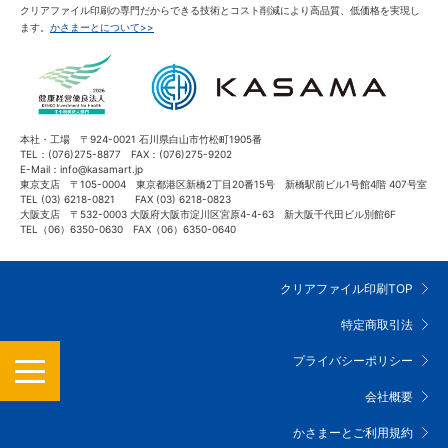
クリアファイル印刷の専門だからできる技術とコスト削減により高品質、低価格を実現し
ます。
かさまーとについて>>
本社・工場 〒924-0021 石川県白山市竹松町1905番
TEL：(076)275-8877 FAX：(076)275-9202
E-Mail：info@kasamart.jp
東京支店 〒105-0004 東京都港区新橋2丁目20番15号 新橋駅前ビル1号館4階 407号室
TEL (03) 6218-0821 FAX (03) 6218-0823
大阪支店 〒532-0003 大阪府大阪市淀川区宮原4-4-63 新大阪千代田ビル別館6F
TEL（06）6350-0630 FAX（06）6350-0640
クリアファイル印刷TOP
特定商取引法
MENU
プライバシーポリシー
会社概要
かさまーとご利用規約