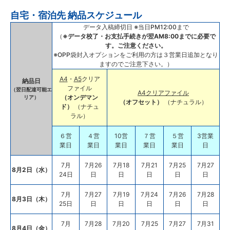
自宅・宿泊先 納品スケジュール
データ入稿締切日 ※当日PM12:00まで
（
※データ校了・お支払手続きが翌AM8:00までに必要で
す。ご注意ください。
※OPP袋封入オプションをご利用の方は３営業日追加となり
ますのでご注意下さい。）
A4
・
A5
クリア
納品日
ファイル
（翌日配達可能エ
A4クリアファイル
（オンデマン
リア）
（オフセット）
（ナチュラル）
ド）
（ナチュ
ラル）
６営
４営
10営
７営
５営
3営業
業日
業日
業日
業日
業日
日
7月
7月26
7月18
7月21
7月25
7月27
8月2日（水）
24日
日
日
日
日
日
7月
7月27
7月19
7月24
7月26
7月28
8月3日（木）
25日
日
日
日
日
日
7月
7月28
7月20
7月25
7月27
7月31
8月4日（金）