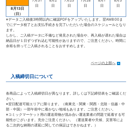
7月31
8月2
7月25
7月28
8月1
8月3
日
日
日
日
日
日
8月13日
（日）
※データご入稿後3時間以内に確認PDFをアップいたします。翌AM8:00ま
でにデータ校了とお支払手続きを完了いただいた場合のスケジュールとなり
ます。
しかし、
ご入稿データに不備など発見された場合や、再入稿が遅れた場合は
納品日が１日ずつずれ込む可能性がありますので、ご注意ください。時間に
余裕を持ってご入稿されることをおすすめします。
ページの上部へ
入稿締切日について
各商品によって入稿締切日が異なります。詳しくは下記締切表をご確認くだ
さい。
※翌日配達可能エリアに限ります。（南東北・関東・関西・北陸・信越・中
部・中国）一部午前中に着かない地域もあります。ご注意ください。
※コミックマーケット用の運送荷物が混み合い運送業者の問題で延着する可
能性がございます。充分ご注意ください。 （運送業者や天候、災害等によ
る二次的な納期の遅延に関しての保証はできかねます。）