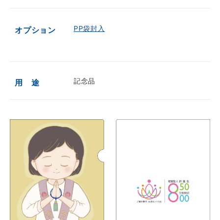
PP袋封入
オプション
記念品
用 途