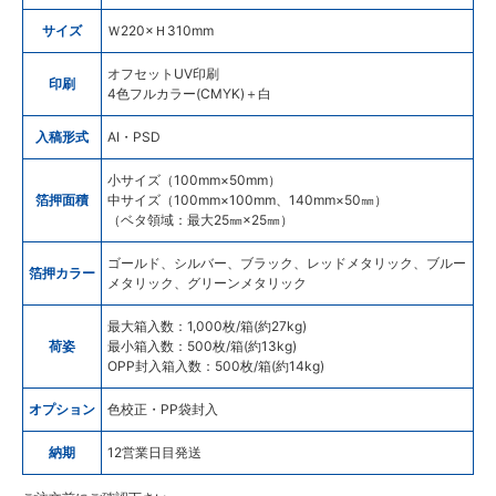
サイズ
Ｗ220×Ｈ310mm
オフセットUV印刷
印刷
4色フルカラー(CMYK)＋白
入稿形式
AI・PSD
小サイズ（100mm×50mm）
箔押面積
中サイズ（100mm×100mm、140mm×50㎜）
（ベタ領域：最大25㎜×25㎜）
ゴールド、シルバー、ブラック、レッドメタリック、ブルー
箔押カラー
メタリック、グリーンメタリック
最大箱入数：1,000枚/箱(約27kg)
荷姿
最小箱入数：500枚/箱(約13kg)
OPP封入箱入数：500枚/箱(約14kg)
オプション
色校正・PP袋封入
納期
12営業日目発送