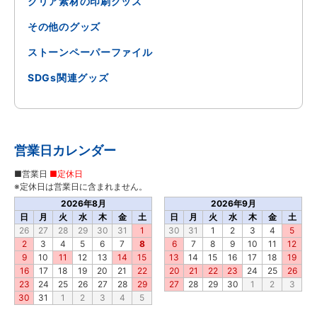
クリア素材の印刷グッズ
その他のグッズ
ストーンペーパーファイル
SDGs関連グッズ
営業日カレンダー
■営業日
■定休日
※定休日は営業日に含まれません。
2026年8月
2026年9月
日
月
火
水
木
金
土
日
月
火
水
木
金
土
26
27
28
29
30
31
1
30
31
1
2
3
4
5
2
3
4
5
6
7
8
6
7
8
9
10
11
12
9
10
11
12
13
14
15
13
14
15
16
17
18
19
16
17
18
19
20
21
22
20
21
22
23
24
25
26
23
24
25
26
27
28
29
27
28
29
30
1
2
3
30
31
1
2
3
4
5