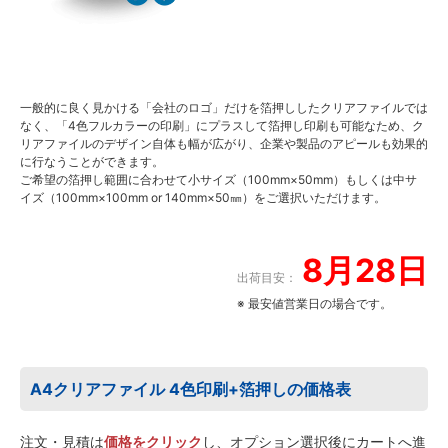
一般的に良く見かける「会社のロゴ」だけを箔押ししたクリアファイルでは
なく、「4色フルカラーの印刷」にプラスして箔押し印刷も可能なため、ク
リアファイルのデザイン自体も幅が広がり、企業や製品のアピールも効果的
に行なうことができます。
ご希望の箔押し範囲に合わせて小サイズ（100mm×50mm）もしくは中サ
イズ（100mm×100mm or 140mm×50㎜）をご選択いただけます。
8月28日
出荷目安：
※ 最安値営業日の場合です。
A4クリアファイル 4色印刷+箔押しの価格表
注文・見積は
価格をクリック
し、オプション選択後にカートへ進