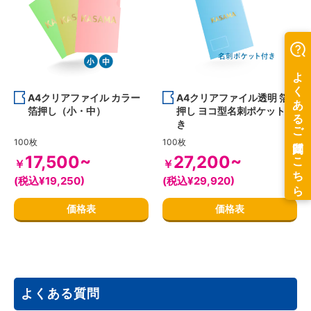
A4クリアファイル カラー
A4クリアファイル透明 箔
箔押し（小・中）
押し ヨコ型名刺ポケット付
き
100枚
100枚
17,500~
27,200~
￥
￥
(税込¥19,250)
(税込¥29,920)
価格表
価格表
よくある質問