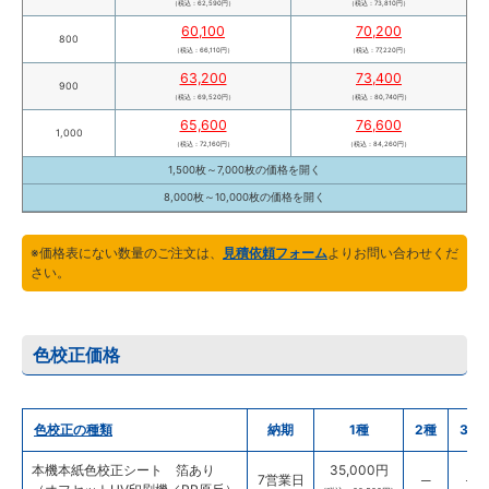
（税込：62,590円）
（税込：73,810円）
60,100
70,200
800
（税込：66,110円）
（税込：77,220円）
63,200
73,400
900
（税込：69,520円）
（税込：80,740円）
65,600
76,600
1,000
（税込：72,160円）
（税込：84,260円）
1,500枚～7,000枚の価格を
開く
8,000枚～10,000枚の価格を
開く
※価格表にない数量のご注文は、
見積依頼フォーム
よりお問い合わせくだ
さい。
色校正価格
色校正の種類
納期
1種
2種
3種
本機本紙色校正シート 箔あり
35,000円
7営業日
─
─