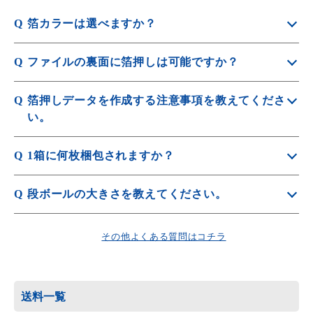
Q
箔カラーは選べますか？
A
箔カラーは6色（ゴールド、シルバー、ブラック、レッド
Q
ファイルの裏面に箔押しは可能ですか？
メタリック、ブルーメタリック、グリーンメタリック）よ
りお選びいただけます。
A
箔押し範囲内（天地25ｍｍ、左右20ｍｍ以内）であれば、
Q
箔押しデータを作成する注意事項を教えてくださ
箔押し可能です。
い。
A
詳しくは
箔押しデータ作成について
をご覧ください。
Q
1箱に何枚梱包されますか？
A
A4クリアファイルの場合、1箱500枚梱包です。
Q
段ボールの大きさを教えてください。
A
A4クリアファイルは 325×235×260（縦幅×横幅×深さ）の
箱に入れて発送いたします。
その他よくある質問はコチラ
梱包方法については
梱包方法
をご確認ください。
送料一覧